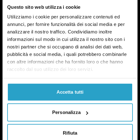
Questo sito web utilizza i cookie
Utilizziamo i cookie per personalizzare contenuti ed
annunci, per fornire funzionalità dei social media e per
analizzare il nostro traffico. Condividiamo inoltre
Fact-checking e informazione
informazioni sul modo in cui utilizza il nostro sito con i
politica dal 2012.
nostri partner che si occupano di analisi dei dati web,
pubblicità e social media, i quali potrebbero combinarle
con altre informazioni che ha fornito loro o che hanno
raccolto dal suo utilizzo dei loro servizi.
Accetta tutti
chi siamo
manifesto
Personalizza
redazione
progetti
lavora con noi
Rifiuta
contattaci