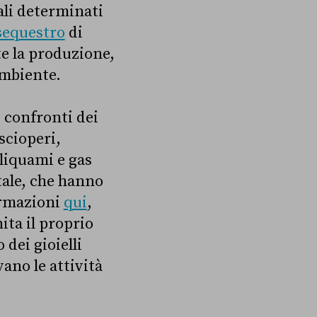
ali determinati
 sequestro
di
e la produzione,
ambiente.
 confronti dei
scioperi,
 liquami e gas
tale, che hanno
ormazioni
qui
,
ita il proprio
 dei gioielli
vano le attività