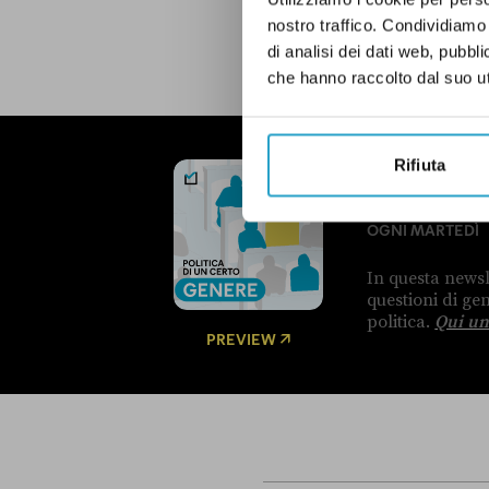
LEGGI LA NOSTRA POLITICA D
nostro traffico. Condividiamo 
di analisi dei dati web, pubbl
che hanno raccolto dal suo uti
Rifiuta
NEWSLETTER
POLITICA 
OGNI MARTEDÌ
In questa newsl
questioni di g
politica.
Qui un
PREVIEW