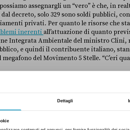
ossiamo assegnargli un “vero” è che, in realt
 dal decreto, solo 329 sono soldi pubblici, co
iamenti privati. Per quanto le risorse che sta
oblemi inerenti
all’attuazione di quanto previ
one Integrata Ambientale del ministro Clini,
bblico, e quindi il contribuente italiano, sta
l megafono del Movimento 5 Stelle. “C’eri qua
MIA
ILVA
M5S
PUGLIA
QUESTIONI S
Dettagli
ERO
ookie
nalizzare contenuti ed annunci, per fornire funzionalità dei socia