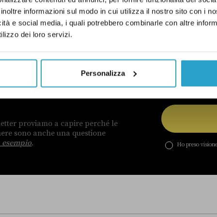
ELLE CORREZIONI
inoltre informazioni sul modo in cui utilizza il nostro sito con i 
icità e social media, i quali potrebbero combinarle con altre inform
lizzo dei loro servizi.
Personalizza
DI UN CERTO GENERE
etter proviamo a capire perché le
enere sono anche una questione
 esempio
.
Ho preso visione