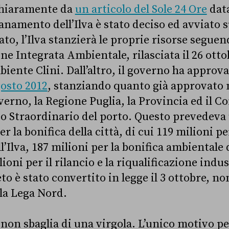
chiaramente da
un articolo del Sole 24 Ore
data
sanamento dell’Ilva è stato deciso ed avviato s
lato, l’Ilva stanzierà le proprie risorse seguen
ne Integrata Ambientale, rilasciata il 26 otto
iente Clini. Dall’altro, il governo ha approva
gosto 2012
, stanziando quanto già approvato 
overno, la Regione Puglia, la Provincia ed il 
o Straordinario del porto. Questo prevedeva 
er la bonifica della città, di cui 119 milioni p
l’Ilva, 187 milioni per la bonifica ambientale d
ioni per il rilancio e la riqualificazione indust
eto è stato convertito in legge il 3 ottobre, n
lla Lega Nord.
non sbaglia di una virgola. L’unico motivo pe