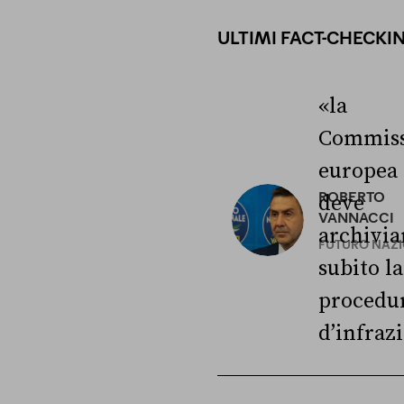
ULTIMI FACT-CHECKI
«la
Commiss
europea
ROBERTO
deve
VANNACCI
archivia
FUTURO NAZ
subito la
procedu
d’infraz