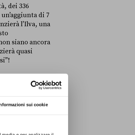
à, dei 336
n un’aggiunta di 7
nzierà l’Ilva, una
sto
 non siano ancora
nzierà quasi
si”!
OCIALI
Informazioni sui cookie
l media e per analizzare il