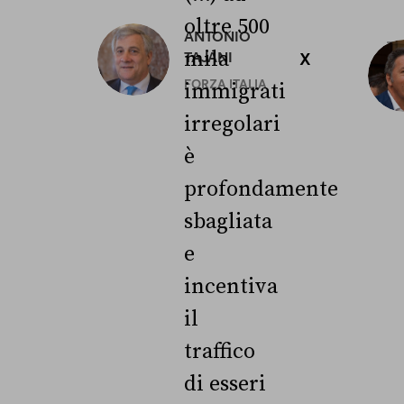
oltre 500
ANTONIO
3
mila
TAJANI
X
L
FORZA ITALIA
immigrati
irregolari
è
profondamente
sbagliata
e
incentiva
il
traffico
di esseri