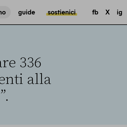
mo
guide
sostienici
fb
X
ig
are 336
enti alla
”.