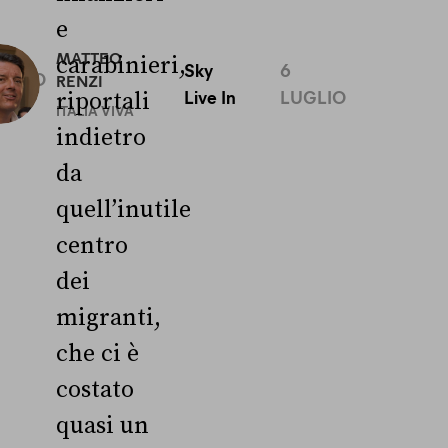
e
0
MATTEO
carabinieri,
Sky
6
UGLIO
RENZI
Live In
LUGLIO
riportali
ITALIA VIVA
indietro
da
quell’inutile
centro
dei
migranti,
che ci è
costato
quasi un