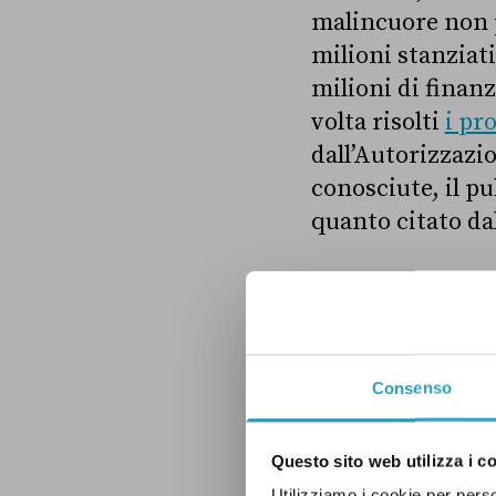
malincuore non p
milioni stanziati
milioni di finanz
volta risolti
i pr
dall’Autorizzazi
conosciute, il pu
quanto citato da
AMBIENTE
ECONO
Consenso
SPESA PUBBLICA
V
Questo sito web utilizza i c
Utilizziamo i cookie per perso