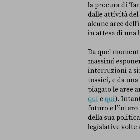
la procura di Ta
dalle attività de
alcune aree dell
in attesa di una 
Da quel momento 
massimi esponenti
interruzioni a si
tossici, e da una
piagato le aree 
qui
e
qui
). Intan
futuro e l’intero
della sua politic
legislative volte 