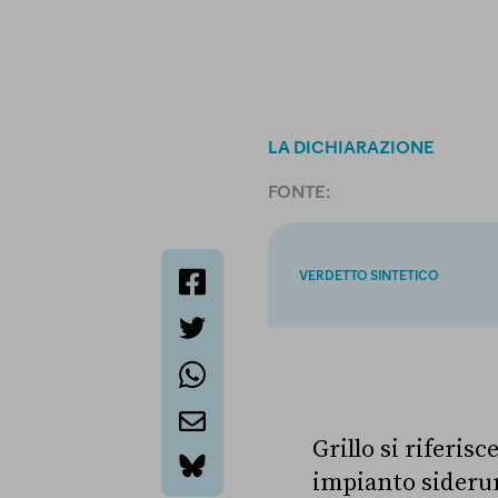
LA DICHIARAZIONE
FONTE:
VERDETTO SINTETICO
facebook
twitter
whatsapp
Grillo si riferisc
email
impianto siderurg
bluesky