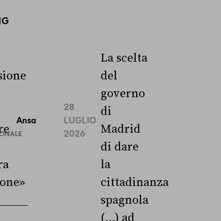
NG
La scelta
ione
del
governo
28
di
Ansa
LUGLIO
re
Madrid
2026
IONALE
di dare
ra
la
ione»
cittadinanza
spagnola
(...) ad