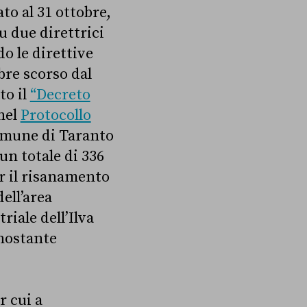
to al 31 ottobre,
u due direttrici
do le direttive
bre scorso dal
to il
“Decreto
nel
Protocollo
Comune di Taranto
un totale di 336
er il risanamento
ell’area
riale dell’Ilva
onostante
r cui a