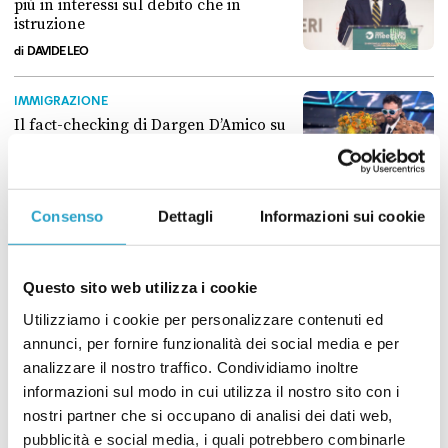
più in interessi sul debito che in
istruzione
di
DAVIDE LEO
L’Italia è l’unica nell’Ue a spendere di più in interessi sul debito che i
IMMIGRAZIONE
Il fact-checking di Dargen D’Amico su
immigrati ed economia
di
DAVIDE LEO
Il fact-checking di Dargen D’Amico su immigrati ed economia
Consenso
Dettagli
Informazioni sui cookie
SPESA PUBBLICA
Parlamento, Quirinale e governo
costano quasi 4 miliardi di euro
Questo sito web utilizza i cookie
l’anno
di
DAVIDE LEO
Utilizziamo i cookie per personalizzare contenuti ed
annunci, per fornire funzionalità dei social media e per
Parlamento, Quirinale e governo costano quasi 4 miliardi di euro l’an
MEZZOGIORNO
analizzare il nostro traffico. Condividiamo inoltre
No, la “rapina” da 840 miliardi del
informazioni sul modo in cui utilizza il nostro sito con i
Nord nei confronti del Sud non esiste
nostri partner che si occupano di analisi dei dati web,
pubblicità e social media, i quali potrebbero combinarle
di
REDAZIONE