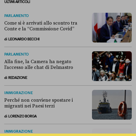
ULTIMI ARTICOLI
PARLAMENTO
Come si è arrivati allo scontro tra
Conte e la “Commissione Covid”
di
LEONARDO BECCHI
Come si è arrivati allo scontro tra Conte e la “Commissione Covid”
PARLAMENTO
Alla fine, la Camera ha negato
l’accesso alle chat di Delmastro
di
REDAZIONE
Alla fine, la Camera ha negato l’accesso alle chat di Delmastro
IMMIGRAZIONE
Perché non conviene spostare i
migranti nei Paesi terzi
di
LORENZO BORGA
Perché non conviene spostare i migranti nei Paesi terzi
IMMIGRAZIONE