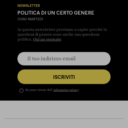
NEWSLETTER
POLITICA DI UN CERTO GENERE
OGNI MARTEDÌ
In questa newsletter proviamo a capire perché le
questioni di genere sono anche una questione
politica.
Qui un esempio
.
ISCRIVITI
Ho preso visione dell’
informativa privacy