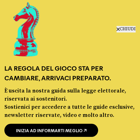
La linea dell’Italia su Ceuta non ha
convinto l’Unione europea
di
LEONARDO BECCHI
CHIUDI
La linea dell’Italia su Ceuta non ha convinto l’Unione europea
LA REGOLA DEL GIOCO STA PER
CAMBIARE, ARRIVACI PREPARATO.
Fact-checking e informazione
È uscita la nostra guida sulla legge elettorale,
politica dal 2012.
riservata ai sostenitori.
Sostienici per accedere a tutte le guide esclusive,
newsletter riservate, video e molto altro.
INIZIA AD INFORMARTI MEGLIO