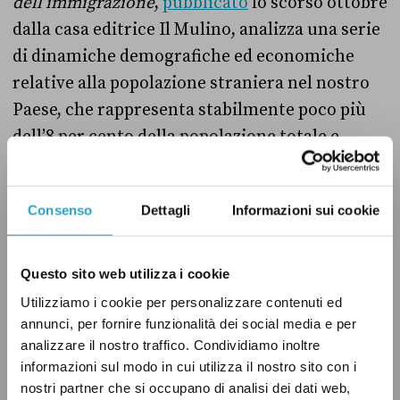
dell’immigrazione
,
pubblicato
lo scorso ottobre
dalla casa editrice Il Mulino, analizza una serie
di dinamiche demografiche ed economiche
relative alla popolazione straniera nel nostro
Paese, che rappresenta stabilmente poco più
dell’8 per cento della popolazione totale e
contribuisce a circa il 9 per cento del Prodotto
interno lordo (Pil) dell’Italia.
Consenso
Dettagli
Informazioni sui cookie
Secondo questo rapporto, nel 2021 i
contribuenti immigrati erano circa 4,3 milioni,
Questo sito web utilizza i cookie
che a fronte di un totale di redditi dichiarati di
Utilizziamo i cookie per personalizzare contenuti ed
64 miliardi di euro hanno versato 9,6 miliardi
annunci, per fornire funzionalità dei social media e per
analizzare il nostro traffico. Condividiamo inoltre
di Irpef, ossia l’Imposta sul reddito delle
informazioni sul modo in cui utilizza il nostro sito con i
persone fisiche. «Questi quasi 10 miliardi di
nostri partner che si occupano di analisi dei dati web,