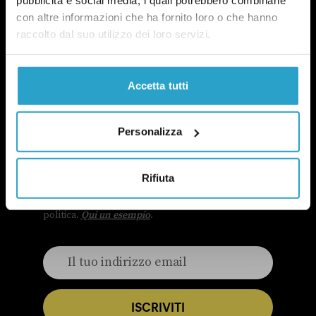
pubblicità e social media, i quali potrebbero combinarle
con altre informazioni che ha fornito loro o che hanno
raccolto dal suo utilizzo dei loro servizi.
Accetta tutti
NEWSLETTER
Personalizza
POLITICA DI UN CERTO GENERE
OGNI MARTEDÌ
Rifiuta
In questa newsletter proviamo a capire perché le
questioni di genere sono anche una questione
politica.
Qui un esempio
.
ISCRIVITI