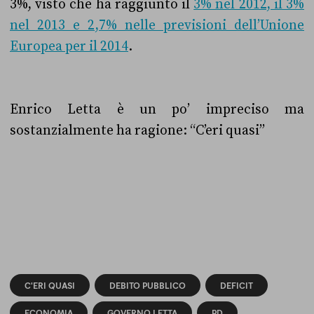
3%, visto che ha raggiunto il
3% nel 2012, il 3%
nel 2013 e 2,7% nelle previsioni dell’Unione
Europea per il 2014
.
Enrico Letta è un po’ impreciso ma
sostanzialmente ha ragione: “C’eri quasi”
C'ERI QUASI
DEBITO PUBBLICO
DEFICIT
ECONOMIA
GOVERNO LETTA
PD