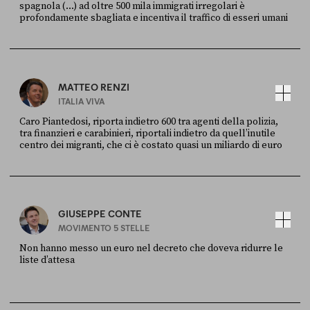
spagnola (...) ad oltre 500 mila immigrati irregolari è
profondamente sbagliata e incentiva il traffico di esseri umani
FONTE
DATA
X
30 LUGLIO
MATTEO RENZI
ITALIA VIVA
Caro Piantedosi, riporta indietro 600 tra agenti della polizia,
tra finanzieri e carabinieri, riportali indietro da quell’inutile
centro dei migranti, che ci è costato quasi un miliardo di euro
FONTE
DATA
Sky Live In
6 LUGLIO
GIUSEPPE CONTE
MOVIMENTO 5 STELLE
Non hanno messo un euro nel decreto che doveva ridurre le
liste d’attesa
FONTE
DATA
Sky Live In
6 LUGLIO