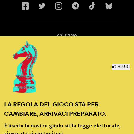
chi siamo
manifesto
redazione
progetti
lavora con noi
CHIUDI
contattaci
LA REGOLA DEL GIOCO STA PER
CAMBIARE, ARRIVACI PREPARATO.
È uscita la nostra guida sulla legge elettorale,
© Pagella Politica 2012 - 2026
riservata ai sostenitori.