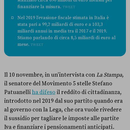
stanziato circa 690 milioni di euro mensili per
finanziare la misura.
TWEET
Nel 2019 l’evasione fiscale stimata in Italia è
stata pari a 99,2 miliardi di euro e a 103,3
miliardi annui in media tra il 2017 e il 2019.
Stiamo parlando di circa 8,5 miliardi di euro al
mese.
TWEET
Il 10 novembre, in un’intervista con
La Stampa
,
il senatore del Movimento 5 stelle Stefano
Patuanelli
ha difeso
il reddito di cittadinanza,
introdotto nel 2019 dal suo partito quando era
al governo con la Lega, che ora vuole rivedere
il sussidio per tagliare le imposte alle partite
Iva e finanziare i pensionamenti anticipati.