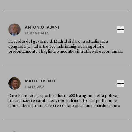
FONTE
DATA
Ansa
28 LUGLIO 2026
ANTONIO TAJANI
FORZA ITALIA
La scelta del governo di Madrid di dare la cittadinanza
spagnola (...) ad oltre 500 mila immigrati irregolari è
profondamente sbagliata e incentiva il traffico di esseri umani
FONTE
DATA
X
30 LUGLIO
MATTEO RENZI
ITALIA VIVA
Caro Piantedosi, riporta indietro 600 tra agenti della polizia,
tra finanzieri e carabinieri, riportali indietro da quell’inutile
centro dei migranti, che ci è costato quasi un miliardo di euro
FONTE
DATA
Sky Live In
6 LUGLIO