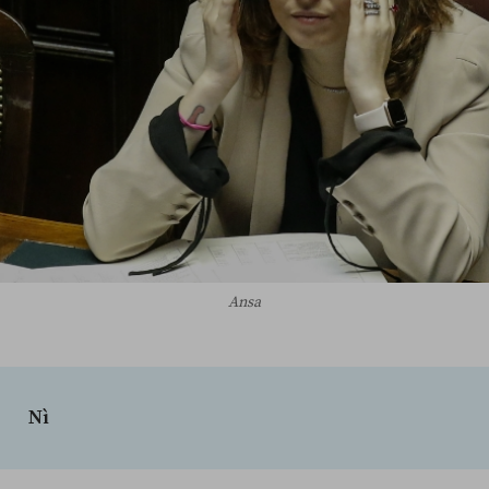
Ansa
Nì