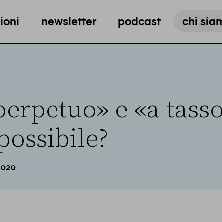
ioni
newsletter
podcast
chi sia
erpetuo» e «a tasso
possibile?
2020