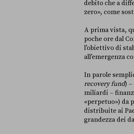
debito che a diff
zero», come sost
A prima vista, 
poche ore dal Con
l’obiettivo di st
all’emergenza co
In parole semplic
recovery fund
) –
miliardi – finanz
«perpetuo») da p
distribuite ai Pa
grandezza dei da