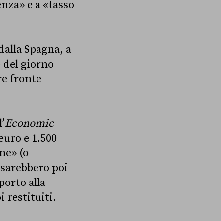
enza» e a «tasso
dalla Spagna, a
e del giorno
re fronte
’
Economic
euro e 1.500
ne» (o
 sarebbero poi
porto alla
 restituiti.