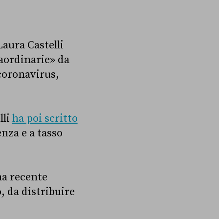
Laura Castelli
raordinarie» da
coronavirus,
lli
ha poi scritto
enza e a tasso
na recente
, da distribuire