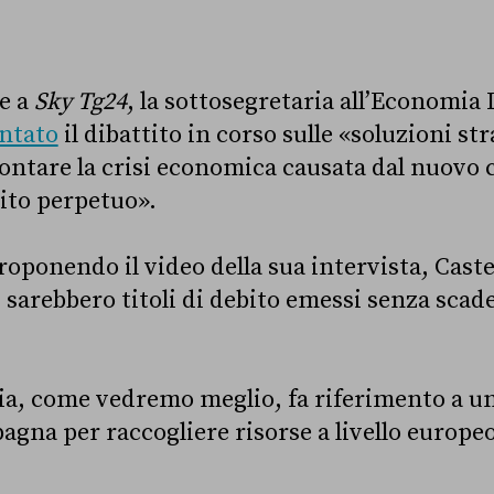
te a
Sky Tg24
, la sottosegretaria all’Economia 
ntato
il dibattito in corso sulle «soluzioni st
rontare la crisi economica causata dal nuovo 
ito perpetuo».
roponendo il video della sua intervista, Caste
 sarebbero titoli di debito emessi senza scad
ia, come vedremo meglio, fa riferimento a u
agna per raccogliere risorse a livello europeo