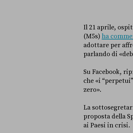
Il 21 aprile, ospi
(M5s)
ha comme
adottare per aff
parlando di «deb
Su Facebook, rip
che «i “perpetui”
zero».
La sottosegretar
proposta della Sp
ai Paesi in crisi.