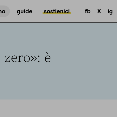
mo
guide
sostienici
fb
X
ig
 zero»: è