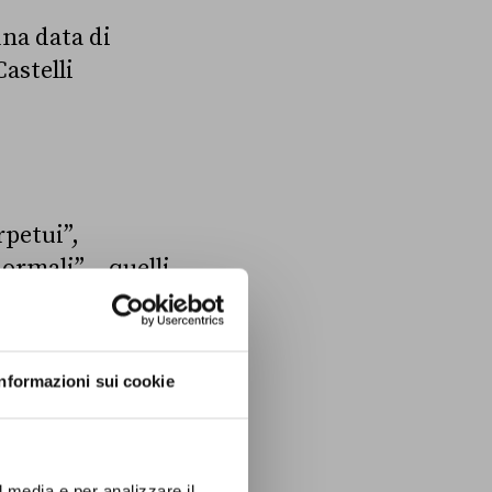
na data di
astelli
rpetui”,
normali” – quelli
 un caso
Informazioni sui cookie
liano
spende
di
nostro debito
 26 degli ultimi
l media e per analizzare il