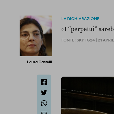
LA DICHIARAZIONE
«I “perpetui” sareb
FONTE:
SKY TG24
| 21 APRI
Laura Castelli
facebook
twitter
whatsapp