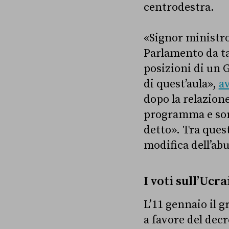
centrodestra.
«Signor ministro
Parlamento da tan
posizioni di un G
di quest’aula»,
a
dopo la relazion
programma e son
detto». Tra quest
modifica dell’abu
I voti sull’Ucr
L’11 gennaio il 
a favore del decr