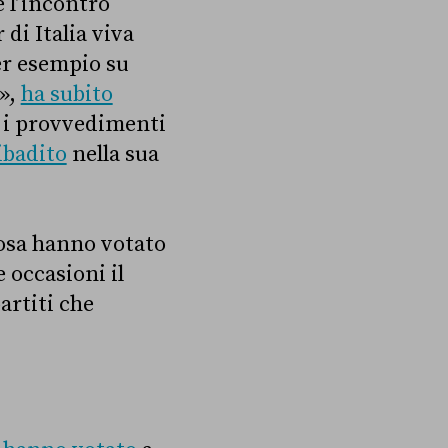
e l’incontro
 di Italia viva
er esempio su
»,
ha subito
 i provvedimenti
ibadito
nella sua
cosa hanno votato
 occasioni il
artiti che