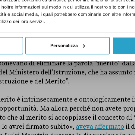
inoltre informazioni sul modo in cui utilizza il nostro sito con i 
po, a dicembre, il Parlamento ha approvato 
icità e social media, i quali potrebbero combinarle con altre inform
o-legge con cui il governo Meloni ha cambiato 
lizzo dei loro servizi.
cuni ministeri. Il 5 dicembre, prima della vo
la Camera, i deputati di Azione e Italia viva
a maggioranza di centrodestra, contro gli e
Personalizza
tito democratico, del Movimento 5 stelle e di 
ponevano di eliminare la parola “merito” dal
l Ministero dell’Istruzione, che ha assunto 
Istruzione e del Merito”.
merito è intrinsecamente e ontologicamente i
 opportunità. Ma allora perché non avete pro
 che al merito si accoppiasse il concetto di 
 lo avrei firmato subito»,
aveva affermato
il 