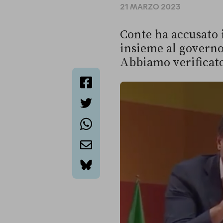
21 MARZO 2023
Conte ha accusato i
insieme al governo
Abbiamo verificato
facebook
twitter
whatsapp
email
bluesky