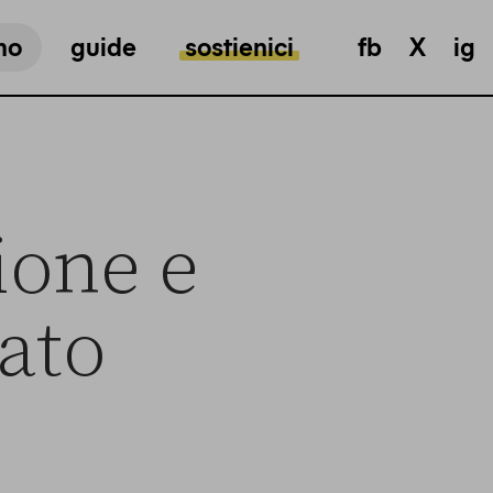
mo
guide
sostienici
fb
X
ig
ione e
tato