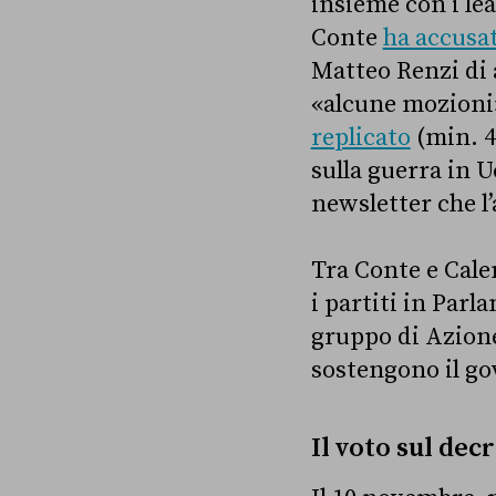
insieme con i lea
Conte
ha accusa
Matteo Renzi di 
«alcune mozioni»
replicato
(min. 4
sulla guerra in U
newsletter che l’
Tra Conte e Cale
i partiti in Parl
gruppo di Azione 
sostengono il go
Il voto sul dec