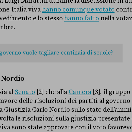
a Luigi Marattin durante la discussione in au
one-Italia viva
hanno comunque votato
contr
vvedimento e lo stesso
hanno fatto
nella votaz
embre.
 governo vuole tagliare centinaia di scuole?
i Nordio
sia al
Senato
[2] che alla
Camera
[3], il gruppo
favore delle risoluzioni dei partiti al governo
a Giustizia Carlo Nordio sullo stato dell’amm
 volta le risoluzioni sulla giustizia presentat
viva sono state approvate con il voto favorevo