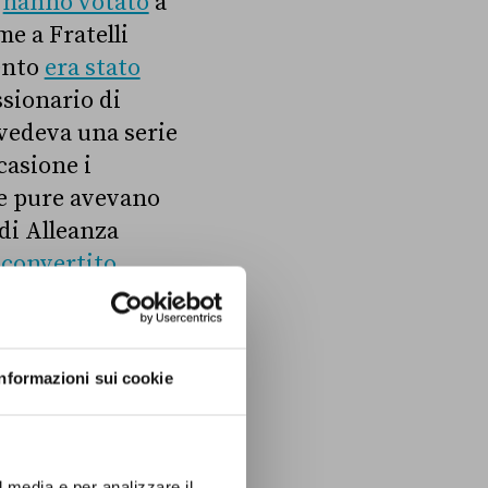
a
hanno votato
a
me a Fratelli
mento
era stato
sionario di
evedeva una serie
casione i
he pure avevano
di Alleanza
 convertito
questo caso i
votato a favore,
o astenuti,
Informazioni sui cookie
.
l media e per analizzare il