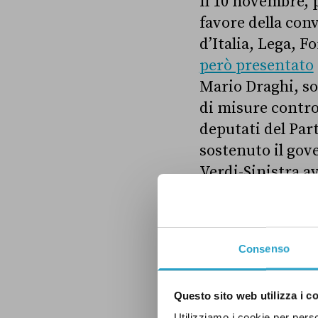
Il 10 novembre, p
favore della conv
d’Italia, Lega, 
però presentato
Mario Draghi, so
di misure contro 
deputati del Par
sostenuto il gov
Verdi-Sinistra a
definitivamente 
senatori del cent
quelli del Partit
Consenso
mentre quelli di
Questo sito web utilizza i c
L’emendamento
Utilizziamo i cookie per perso