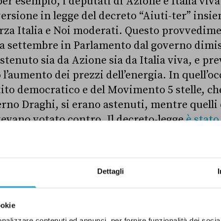
er esempio, i deputati di Azione e Italia viv
ersione in legge del decreto “Aiuti-ter” insie
Forza Italia e Noi moderati. Questo provvedi
a settembre in Parlamento dal governo dimis
stenuto sia da Azione sia da Italia viva, e pr
l’aumento dei prezzi dell’energia. In quell’oc
tito democratico e del Movimento 5 stelle, c
erno Draghi, si erano astenuti, mentre quelli 
vevano votato contro. Il decreto-legge
è stato
in legge dal Senato il 16 novembre. Anche in 
rodestra e quelli di Azione-Italia viva hanno 
o democratico e del Movimento 5 stelle si son
Dettagli
 Alleanza Verdi-Sinistra hanno votato contro
ookie
 sul “merito”
nalizzare contenuti ed annunci, per fornire funzionalità dei socia