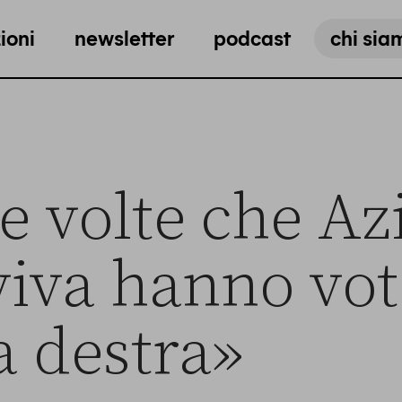
ioni
newsletter
podcast
chi sia
le volte che Az
 viva hanno vo
a destra»