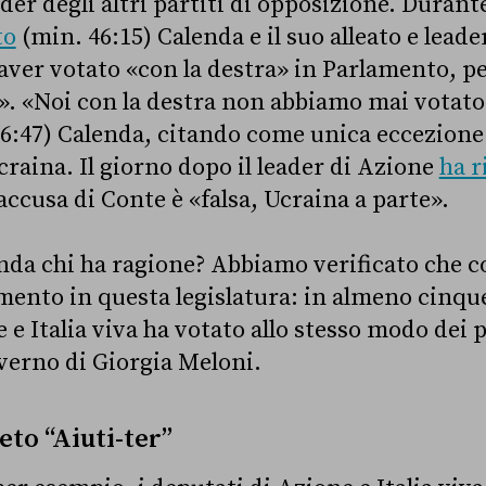
der degli altri partiti di opposizione. Durant
to
(min. 46:15) Calenda e il suo alleato e leader
aver votato «con la destra» in Parlamento, p
. «Noi con la destra non abbiamo mai votato
6:47) Calenda, citando come unica eccezione
craina. Il giorno dopo il leader di Azione
ha r
accusa di Conte è «falsa, Ucraina a parte».
nda chi ha ragione? Abbiamo verificato che 
amento in questa legislatura: in almeno cinque
e Italia viva ha votato allo stesso modo dei p
verno di Giorgia Meloni.
reto “Aiuti-ter”