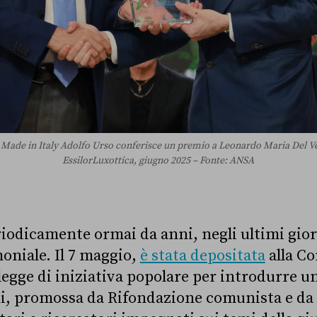
l Made in Italy Adolfo Urso conferisce un premio a Leonardo Maria Del Vec
EssilorLuxottica, giugno 2025 – Fonte: ANSA
iodicamente ormai da anni, negli ultimi giorn
moniale. Il 7 maggio,
è stata depositata
alla Co
legge di iniziativa popolare per introdurre u
i, promossa da Rifondazione comunista e da