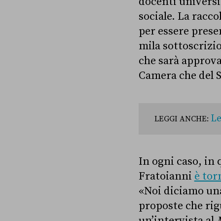
docenti universit
sociale. La racco
per essere prese
mila sottoscrizi
che sarà approvat
Camera che del 
Le
LEGGI ANCHE:
In ogni caso, in 
Fratoianni
è tor
«Noi diciamo una
proposte che rig
un’intervista al