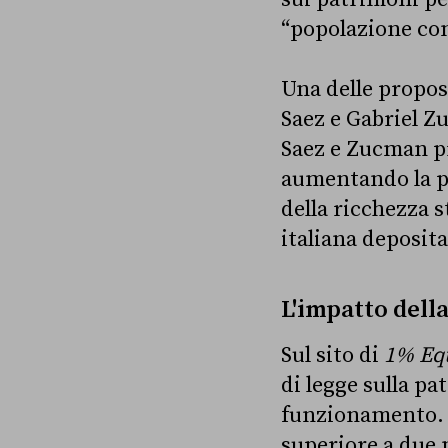
“popolazione com
Una delle propos
Saez e Gabriel Z
Saez e Zucman pr
aumentando la pe
della ricchezza s
italiana deposita
L'impatto dell
Sul sito di
1% Eq
di legge sulla pa
funzionamento. L
superiore a due 