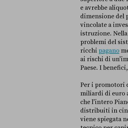
e avrebbe aliquot
dimensione del p
vincolate a inves
istruzione. Nell
problemi del sist
ricchi
pagano
men
ai rischi di un’
Paese. I benefici
Per i promotori
miliardi di euro
che l’intero Pian
distribuiti in ci
viene spiegata ne
tecnico per capir