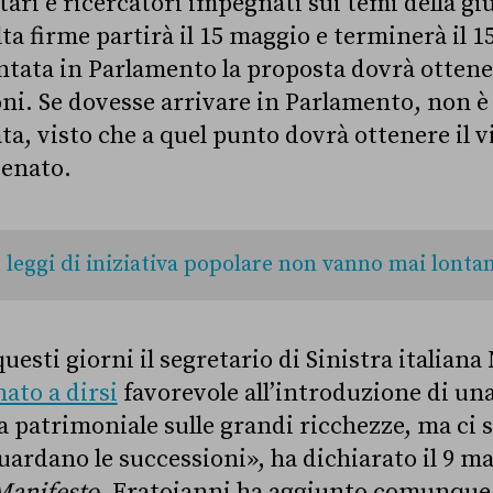
ari e ricercatori impegnati sui temi della gius
lta firme partirà il 15 maggio e terminerà il 
ntata in Parlamento la proposta dovrà otten
oni. Se dovesse arrivare in Parlamento, non
a, visto che a quel punto dovrà ottenere il via
Senato.
 leggi di iniziativa popolare non vanno mai lonta
questi giorni il segretario di Sinistra italiana
nato a dirsi
favorevole all’introduzione di un
 patrimoniale sulle grandi ricchezze, ma ci
uardano le successioni», ha dichiarato il 9 m
Manifesto
. Fratoianni ha aggiunto comunque 