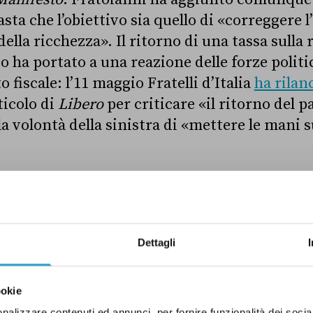
asta che l’obiettivo sia quello di «correggere l
lla ricchezza». Il ritorno di una tassa sulla 
o ha portato a una reazione delle forze politi
fiscale: l’11 maggio Fratelli d’Italia
ha rilan
icolo di
Libero
per criticare «il ritorno del pa
a volontà della sinistra di «mettere le mani s
hieramenti, la proposta di iniziativa popolare o
lutare l’impatto di una patrimoniale in Italia,
ito fiscale e le possibili conseguenze negativ
Dettagli
 imposta.
ookie
 una patrimoniale
nalizzare contenuti ed annunci, per fornire funzionalità dei socia