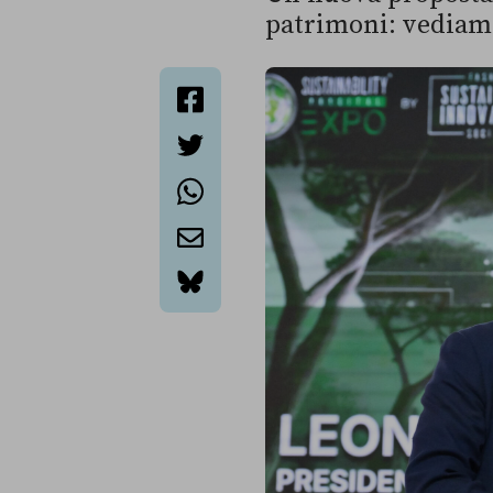
patrimoni: vediamo
facebook
twitter
whatsapp
email
bluesky