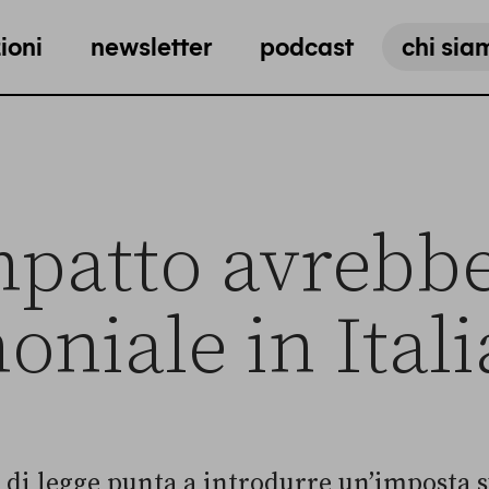
ioni
newsletter
podcast
chi sia
patto avrebbe
oniale in Itali
di legge punta a introdurre un’imposta s