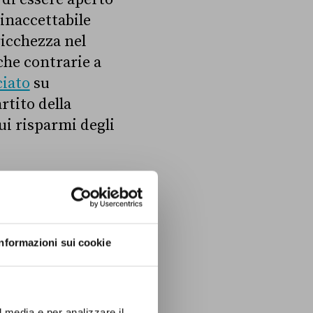
’inaccettabile
ricchezza nel
che contrarie a
ciato
su
rtito della
ui risparmi degli
ffre la
 la potenziale
e che potrebbe
Informazioni sui cookie
l media e per analizzare il