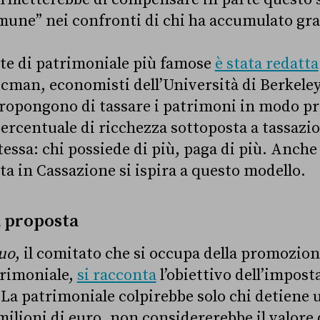
une” nei confronti di chi ha accumulato gra
te di patrimoniale più famose
è stata redatta
ucman, economisti dell’Università di Berkeley
opongono di tassare i patrimoni in modo pr
rcentuale di ricchezza sottoposta a tassazio
tessa: chi possiede di più, paga di più. Anche
ta in Cassazione si ispira a questo modello.
a proposta
uo
, il comitato che si occupa della promozion
trimoniale,
si racconta
l’obiettivo dell’imposta
a patrimoniale colpirebbe solo chi detiene 
milioni di euro, non considererebbe il valore 