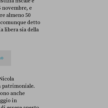
tizia fiscale e
15 novembre, e
ere almeno 50
 è comunque detto
 libera sia della
no
 Nicola
a patrimoniale.
 sono anche
aggio in
di essere aperto