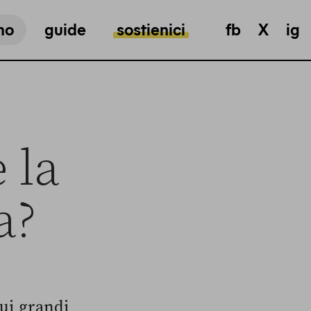
mo
guide
sostienici
fb
X
ig
 la
a?
ui grandi