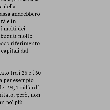
a della
tassa andrebbero
tà e in
i molti dei
ribuenti molto
 poco riferimento
 capitali dal
ato tra i 26 e i 60
ra per esempio
le 194,4 miliardi
mitato, però, non
un po’ più