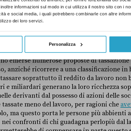
 delle imposte che paghiamo, come quelle sui
inoltre informazioni sul modo in cui utilizza il nostro sito con i 
icità e social media, i quali potrebbero combinarle con altre inform
ddito, ossia la generazione di nuova ricchezz
lizzo dei loro servizi.
ano imposte sul possesso della ricchezza ste
i tratta di prelievi di entità ridotta, come ne
ili, sulle auto o sulla proprietà di strumenti
Personalizza
ono emerse numerose proposte di tassazione 
, anziché ricorrere a una classificazione in 
 tassare soprattutto il reddito da lavoro non 
ri e miliardari generano la loro ricchezza sop
lle derivanti dal possesso di azioni delle soc
 tassate meno del lavoro, per ragioni che
ave
colo, ma questo porta le persone più abbienti 
e nei confronti di chi guadagna perlopiù dal l
rmetterebbe di compensare in parte questo s