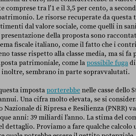
e comprese tra l’1 e il 3,5 per cento, a second
atrimonio. Le risorse recuperate da questa 
timenti dal valore sociale, come quelli in sani
a presentazione della proposta sono raccontat
ema fiscale italiano, come il fatto che i cont
o tasse rispetto alla classe media, ma si fa
imposta patrimoniale, come la
possibile fuga
di
, inoltre, sembrano in parte sopravvalutati.
 questa imposta
porterebbe
nelle casse dello St
 annui. Una cifra molto elevata, se si conside
o Nazionale di Ripresa e Resilienza (PNRR) va
nque anni: 39 miliardi l’anno. La stima del co
l dettaglio. Proviamo a fare qualche calcolo 
e quale potrebbe essere il gettito potenziale.