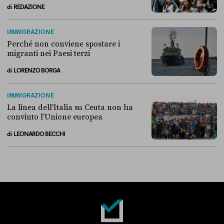
di
REDAZIONE
Alla fine, la Camera ha negato l’accesso alle chat di Delmastro
IMMIGRAZIONE
Perché non conviene spostare i
migranti nei Paesi terzi
di
LORENZO BORGA
Perché non conviene spostare i migranti nei Paesi terzi
IMMIGRAZIONE
La linea dell’Italia su Ceuta non ha
convinto l’Unione europea
di
LEONARDO BECCHI
La linea dell’Italia su Ceuta non ha convinto l’Unione europea