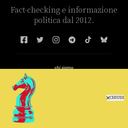
Fact-checking e informazione
politica dal 2012.
chi siamo
manifesto
redazione
progetti
lavora con noi
CHIUDI
contattaci