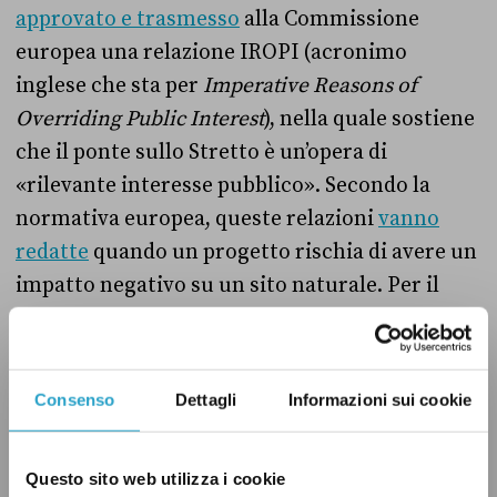
approvato e trasmesso
alla Commissione
europea una relazione IROPI (acronimo
inglese che sta per
Imperative Reasons of
Overriding Public Interest
), nella quale sostiene
che il ponte sullo Stretto è un’opera di
«rilevante interesse pubblico». Secondo la
normativa europea, queste relazioni
vanno
redatte
quando un progetto rischia di avere un
impatto negativo su un sito naturale. Per il
governo italiano, l’infrastruttura è necessaria
per ridurre l’isolamento della Sicilia e
garantire sviluppo e sicurezza. Inoltre, un
Consenso
Dettagli
Informazioni sui cookie
ponte a campata unica è ritenuto l’unica
soluzione tecnicamente praticabile, e gli
Questo sito web utilizza i cookie
impatti sull’ambiente saranno compensati. Tra