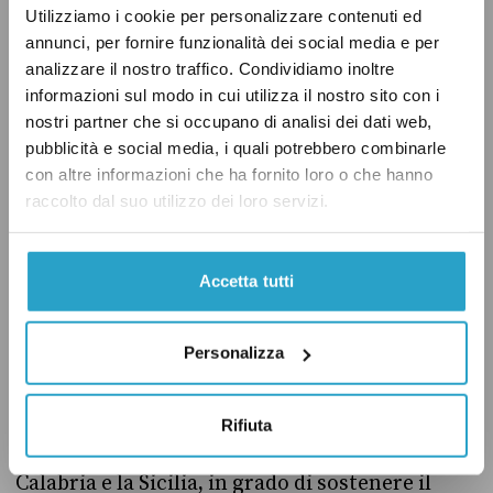
Utilizziamo i cookie per personalizzare contenuti ed
le motivazioni citate per definire l’opera di
annunci, per fornire funzionalità dei social media e per
«rilevante interesse pubblico»
figurano
(a
analizzare il nostro traffico. Condividiamo inoltre
pagina 20 della relazione) anche quelle
informazioni sul modo in cui utilizza il nostro sito con i
«inerenti la difesa del territorio nazionale ed
nostri partner che si occupano di analisi dei dati web,
pubblicità e social media, i quali potrebbero combinarle
europeo».
con altre informazioni che ha fornito loro o che hanno
raccolto dal suo utilizzo dei loro servizi.
Nel documento si fa anche riferimento al
Military Mobility Action Plan
, il piano
Accetta tutti
dell’Unione europea che mira a migliorare la
capacità di spostamento rapido delle truppe
sul territorio del continente. Secondo il
Personalizza
governo, il ponte «si inserirebbe
perfettamente in questa strategia», poiché
Rifiuta
offrirebbe un collegamento stabile tra la
Calabria e la Sicilia, in grado di sostenere il