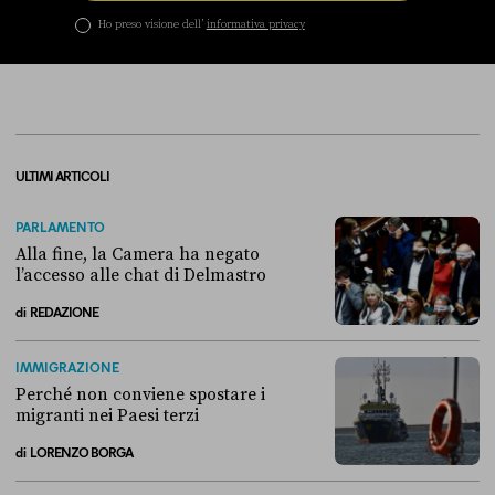
Ho preso visione dell’
informativa privacy
ULTIMI ARTICOLI
PARLAMENTO
Alla fine, la Camera ha negato
l’accesso alle chat di Delmastro
di
REDAZIONE
Alla fine, la Camera ha negato l’accesso alle chat di Delmastro
IMMIGRAZIONE
Perché non conviene spostare i
migranti nei Paesi terzi
di
LORENZO BORGA
Perché non conviene spostare i migranti nei Paesi terzi