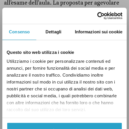
all’esame dell’aula. La proposta per agevolare
chi vive lontano dal proprio comune di
residenza era stata trasformata in un disegno
di legge delega al governo dai partiti del
Consenso
Dettagli
Informazioni sui cookie
centrodestra. Secondo i tecnici il testo non
contiene i «principi e i criteri direttivi»
Questo sito web utilizza i cookie
adeguati per la delega al governo (
Ansa
).
Utilizziamo i cookie per personalizzare contenuti ed
annunci, per fornire funzionalità dei social media e per
analizzare il nostro traffico. Condividiamo inoltre
Sul voto ai fuorisede il
LEGGI ANCHE:
informazioni sul modo in cui utilizza il nostro sito con i
centrodestra ha deciso di prendere tempo
nostri partner che si occupano di analisi dei dati web,
pubblicità e social media, i quali potrebbero combinarle
con altre informazioni che ha fornito loro o che hanno
La Commissione europea ha chiesto all’Italia
raccolto dal suo utilizzo dei loro servizi.
di ridurre il debito pubblico e di rafforzare la
pubblica amministrazione per attuare il Piano