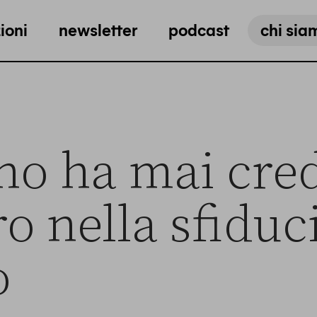
ioni
newsletter
podcast
chi sia
no ha mai cre
o nella sfiduci
o