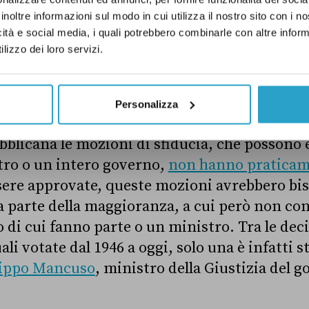
inoltre informazioni sul modo in cui utilizza il nostro sito con i 
 fact-checking definitivo della versione del govern
icità e social media, i quali potrebbero combinarle con altre inform
lizzo dei loro servizi.
Personalizza
 vuoto
bblicana le mozioni di sfiducia, che possono 
tro o un intero governo,
non hanno pratica
sere approvate, queste mozioni avrebbero bi
a parte della maggioranza, a cui però non co
o di cui fanno parte o un ministro. Tra le dec
ali votate dal 1946 a oggi, solo una è infatti 
lippo Mancuso
, ministro della Giustizia del g