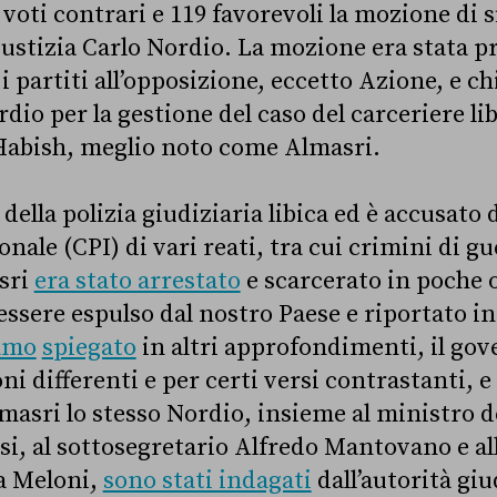
voti contrari e 119 favorevoli la mozione di s
iustizia Carlo Nordio. La mozione era stata p
 i partiti all’opposizione, eccetto Azione, e ch
dio per la gestione del caso del carceriere l
abish, meglio noto come Almasri.
 della polizia giudiziaria libica ed è accusato 
ale (CPI) di vari reati, tra cui crimini di guer
sri
era stato arrestato
e scarcerato in poche o
 essere espulso dal nostro Paese e riportato in
amo
spiegato
in altri approfondimenti, il gov
ni differenti e per certi versi contrastanti, e
lmasri lo stesso Nordio, insieme al ministro d
i, al sottosegretario Alfredo Mantovano e al
a Meloni,
sono stati indagati
dall’autorità giu