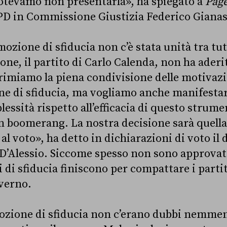
potevamo non presentarla», ha spiegato a
Page
PD in Commissione Giustizia Federico Gianas
 mozione di sfiducia non c’è stata unità tra tutt
one, il partito di Carlo Calenda, non ha aderi
primiamo la piena condivisione delle motivazio
ne di sfiducia, ma vogliamo anche manifestar
plessità rispetto all’efficacia di questo strum
 boomerang. La nostra decisione sarà quella
al voto», ha detto in dichiarazioni di voto il 
D’Alessio. Siccome spesso non sono approvat
 di sfiducia finiscono per compattare i partit
verno.
 mozione di sfiducia non c’erano dubbi nemmen