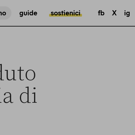
mo
guide
sostienici
fb
X
ig
duto
a di