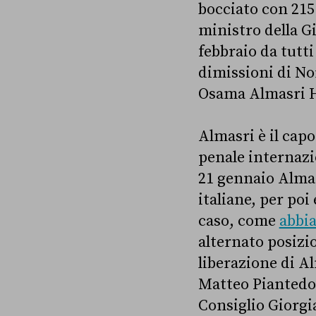
bocciato con 215 
ministro della G
febbraio da tutti
dimissioni di Nor
Osama Almasri H
Almasri è il capo
penale internazion
21 gennaio Alma
italiane, per poi
caso, come
abbi
alternato posizio
liberazione di A
Matteo Piantedos
Consiglio Giorgi