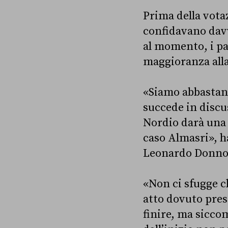
Prima della vota
confidavano davv
al momento, i pa
maggioranza alla
«Siamo abbastanz
succede in discus
Nordio darà una v
caso Almasri», h
Leonardo Donno p
«Non ci sfugge c
atto dovuto pres
finire, ma sicco