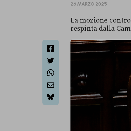
26 MARZO 2025
La mozione contro i
respinta dalla Came
facebook
twitter
whatsapp
email
bluesky