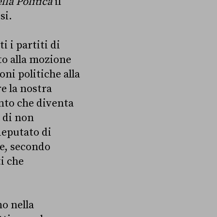
lla Politica
il
si.
i i partiti di
to alla mozione
ni politiche alla
e la nostra
ento che diventa
 di non
deputato di
e, secondo
i che
o nella