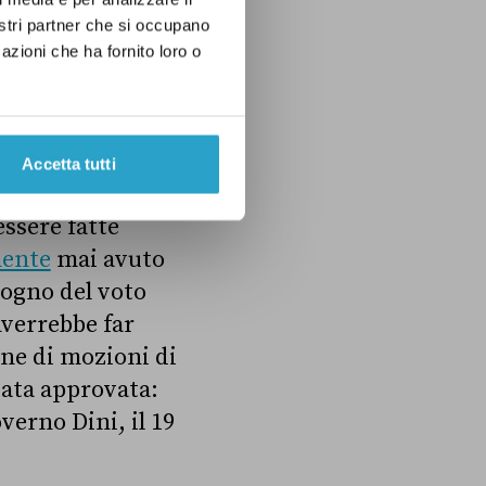
nostri partner che si occupano
o sul caso
azioni che ha fornito loro o
Accetta tutti
essere fatte
mente
mai avuto
sogno del voto
nverrebbe far
ine di mozioni di
stata approvata:
overno Dini, il 19