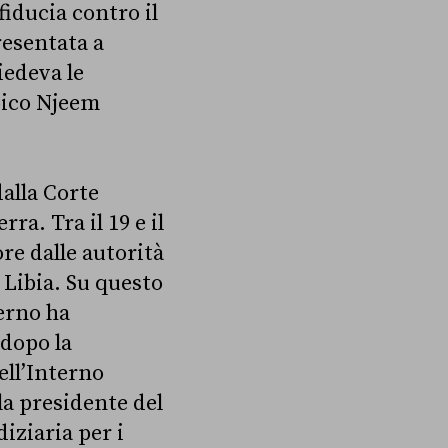
fiducia contro il
resentata a
iedeva le
ibico Njeem
dalla Corte
ra. Tra il 19 e il
re dalle autorità
 Libia. Su questo
erno ha
 dopo la
ell’Interno
la presidente del
diziaria per i