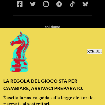
chi siamo
manifesto
redazione
progetti
lavora con noi
CHIUDI
contattaci
LA REGOLA DEL GIOCO STA PER
CAMBIARE, ARRIVACI PREPARATO.
È uscita la nostra guida sulla legge elettorale,
© Pagella Politica 2012 - 2026
riservata ai sostenitori.