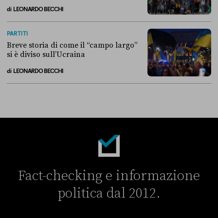
di
LEONARDO BECCHI
La linea dell’Italia su Ceuta non ha convinto l’Unione europea
PARTITI
Breve storia di come il “campo largo”
si è diviso sull’Ucraina
di
LEONARDO BECCHI
Breve storia di come il “campo largo” si è diviso sull’Ucraina
Fact-checking e informazione
politica dal 2012.