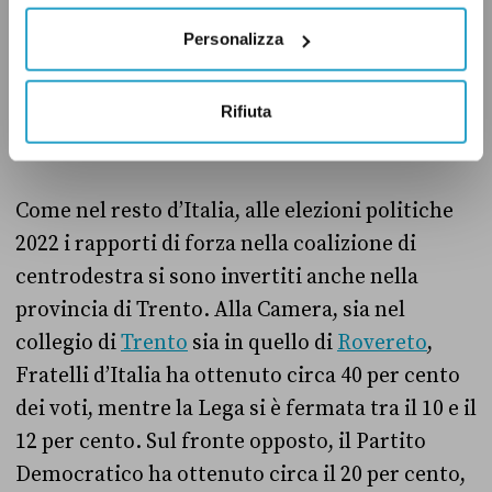
Democratico (25 per cento), mentre al terzo il
Personalizza
Movimento 5 Stelle (9 per cento). In questa
occasione Forza Italia e Fratelli d’Italia
avevano ottenuto entrambe il 5 per cento dei
Rifiuta
voti.
Come nel resto d’Italia, alle elezioni politiche
2022 i rapporti di forza nella coalizione di
centrodestra si sono invertiti anche nella
provincia di Trento. Alla Camera, sia nel
collegio di
Trento
sia in quello di
Rovereto
,
Fratelli d’Italia ha ottenuto circa 40 per cento
dei voti, mentre la Lega si è fermata tra il 10 e il
12 per cento. Sul fronte opposto, il Partito
Democratico ha ottenuto circa il 20 per cento,