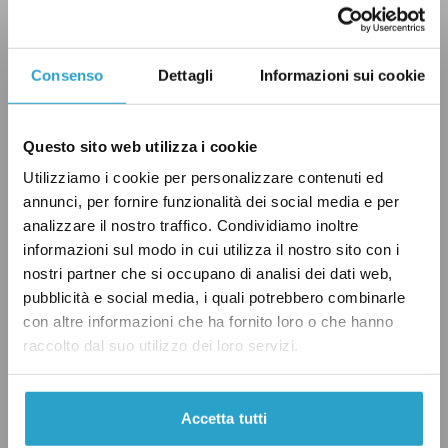
che aveva superato il 27 per cento (più di 69
mila preferenze), e dalle liste civiche. Forza
Italia aveva ottenuto meno del 3 per cento
Consenso
Dettagli
Informazioni sui cookie
(circa 7 mila preferenze), mentre Fratelli
d’Italia circa l’1,5 per cento (meno di 4 mila
Questo sito web utilizza i cookie
preferenze). Sul fronte opposto, il PD aveva
Utilizziamo i cookie per personalizzare contenuti ed
raccolto circa il 14 per cento (36 mila
annunci, per fornire funzionalità dei social media e per
preferenze), mentre il Movimento 5 Stelle poco
analizzare il nostro traffico. Condividiamo inoltre
più del 7 per cento (18 mila preferenze).
informazioni sul modo in cui utilizza il nostro sito con i
nostri partner che si occupano di analisi dei dati web,
pubblicità e social media, i quali potrebbero combinarle
Un anno dopo, alle elezioni europee 2019 la
con altre informazioni che ha fornito loro o che hanno
Lega
si è confermata
primo partito nella
raccolto dal suo utilizzo dei loro servizi.
provincia autonoma di Trento con quasi il 38
per cento dei voti (95 mila preferenze). Al
Accetta tutti
secondo posto si è piazzato il Partito