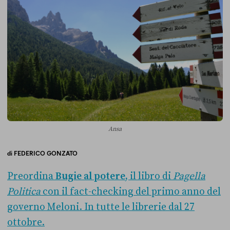
Ansa
di
FEDERICO GONZATO
Preordina
Bugie al potere
, il libro di
Pagella
Politica
con il fact-checking del primo anno del
governo Meloni. In tutte le librerie dal 27
ottobre.