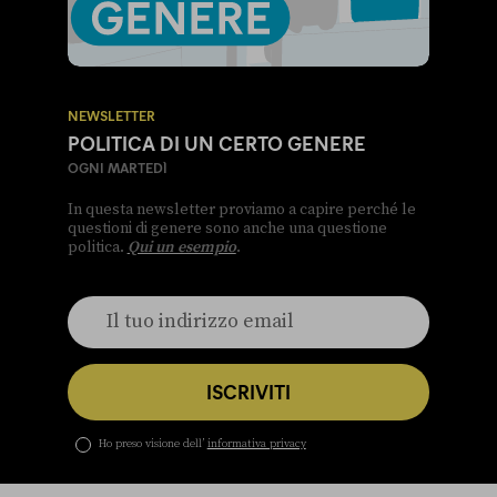
NEWSLETTER
POLITICA DI UN CERTO GENERE
OGNI MARTEDÌ
In questa newsletter proviamo a capire perché le
questioni di genere sono anche una questione
politica.
Qui un esempio
.
ISCRIVITI
Ho preso visione dell’
informativa privacy