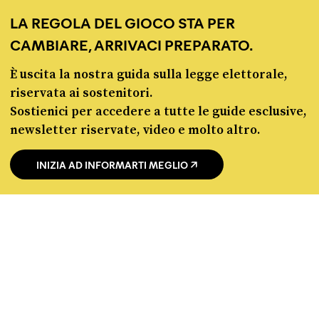
LA REGOLA DEL GIOCO STA PER
CAMBIARE, ARRIVACI PREPARATO.
chi siamo
manifesto
È uscita la nostra guida sulla legge elettorale,
redazione
riservata ai sostenitori.
progetti
Sostienici per accedere a tutte le guide esclusive,
lavora con noi
newsletter riservate, video e molto altro.
contattaci
INIZIA AD INFORMARTI MEGLIO
© Pagella Politica 2012 - 2026
Pagella Politica è una testata registrata presso il Tribunale di Milano, n. 55 del 8