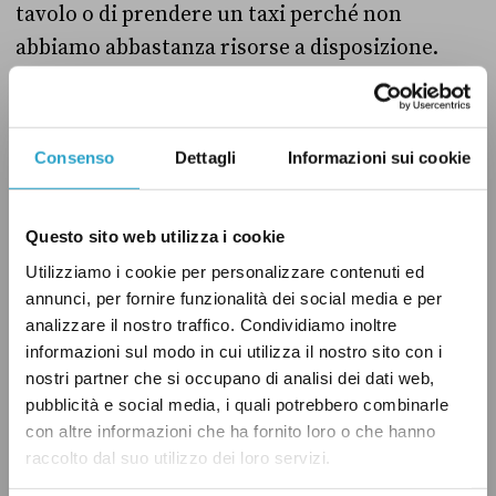
tavolo o di prendere un taxi perché non
abbiamo abbastanza risorse a disposizione.
Non ci interessa il prezzo in sé, ma sapere se il
nostro budget sarà sufficiente per permetterci
qualcosa in più. È la ragione per cui proviamo a
Consenso
Dettagli
Informazioni sui cookie
ragionare in termini reali: qual è il
reale
valore
della moneta che andiamo a spendere? Che
Questo sito web utilizza i cookie
cosa potrei comprare in alternativa con quei
Utilizziamo i cookie per personalizzare contenuti ed
soldi?
annunci, per fornire funzionalità dei social media e per
analizzare il nostro traffico. Condividiamo inoltre
informazioni sul modo in cui utilizza il nostro sito con i
nostri partner che si occupano di analisi dei dati web,
pubblicità e social media, i quali potrebbero combinarle
con altre informazioni che ha fornito loro o che hanno
raccolto dal suo utilizzo dei loro servizi.