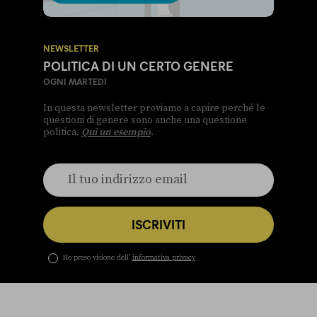
NEWSLETTER
POLITICA DI UN CERTO GENERE
OGNI MARTEDÌ
In questa newsletter proviamo a capire perché le
questioni di genere sono anche una questione
politica.
Qui un esempio
.
ISCRIVITI
Ho preso visione dell’
informativa privacy