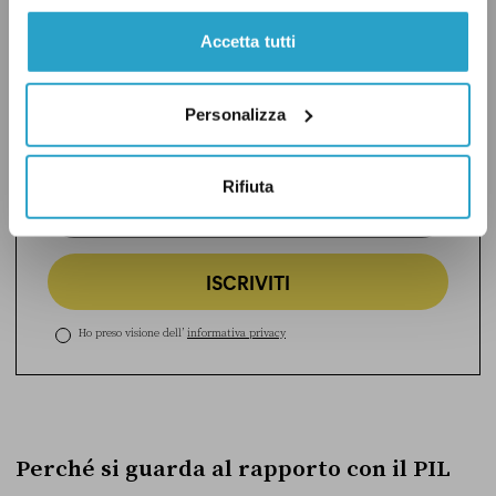
Accetta tutti
Iscriviti a
Conti in tasca
La newsletter che racconta l’attualità
Personalizza
politica attraverso le lenti degli economisti.
Leggi qui un esempio
.
Rifiuta
ISCRIVITI
Ho preso visione dell’
informativa privacy
Perché si guarda al rapporto con il PIL