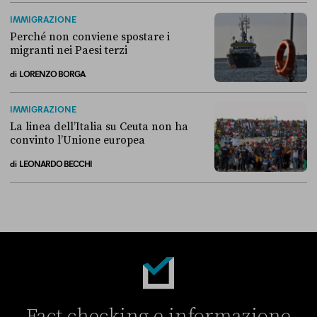
Alla fine, la Camera ha negato l’accesso alle chat di Delmastro
IMMIGRAZIONE
Perché non conviene spostare i
migranti nei Paesi terzi
di
LORENZO BORGA
Perché non conviene spostare i migranti nei Paesi terzi
IMMIGRAZIONE
La linea dell’Italia su Ceuta non ha
convinto l’Unione europea
di
LEONARDO BECCHI
La linea dell’Italia su Ceuta non ha convinto l’Unione europea
Fact-checking e informazione