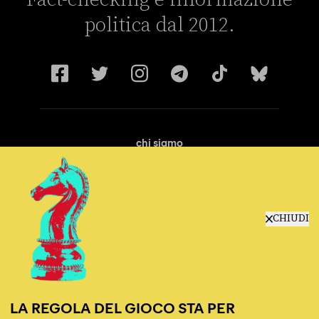
politica dal 2012.
chi siamo
manifesto
redazione
progetti
lavora con noi
CHIUDI
contattaci
LA REGOLA DEL GIOCO STA PER