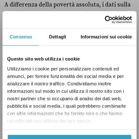
A differenza della povertà assoluta, i dati sulla
povertà relativa non sono i più alti dal 2014. Va
ricordato che le metodologie per calcolare
questi due indicatori sono diverse: quando
Consenso
Dettagli
Informazioni sui cookie
aumenta la povertà assoluta, non
necessariamente aumenta la povertà relativa.
Questo sito web utilizza i cookie
Per questo, «ogni analisi e confronto tra le due
Utilizziamo i cookie per personalizzare contenuti ed
statistiche rischia di rivelarsi inconsistente»,
annunci, per fornire funzionalità dei social media e per
ha scritto
ISTAT in passato. Basta vedere come
analizzare il nostro traffico. Condividiamo inoltre
nel grafico sulla povertà assoluta, questa sia
informazioni sul modo in cui utilizza il nostro sito con i
aumentata molto nel 2020, a causa della
nostri partner che si occupano di analisi dei dati web,
pubblicità e social media, i quali potrebbero combinarle
pandemia di COVID-19. Nel grafico sulla
con altre informazioni che ha fornito loro o che hanno
povertà relativa, invece, in quell’anno c’è stato
raccolto dal suo utilizzo dei loro servizi.
un calo, a causa della forte contrazione dei
consumi.