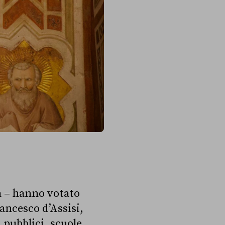
a – hanno votato
rancesco d’Assisi,
 pubblici, scuole