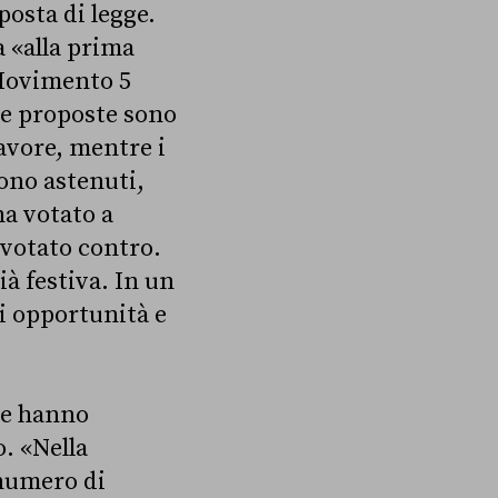
osta di legge.
a «alla prima
(Movimento 5
le proposte sono
avore, mentre i
sono astenuti,
ha votato a
 votato contro.
à festiva. In un
i opportunità e
re hanno
. «Nella
 numero di