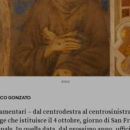
Ansa
ICO GONZATO
rlamentari – dal centrodestra al centrosinistr
gge che istituisce il 4 ottobre, giorno di San F
ale. In quella data, dal prossimo anno, uffici