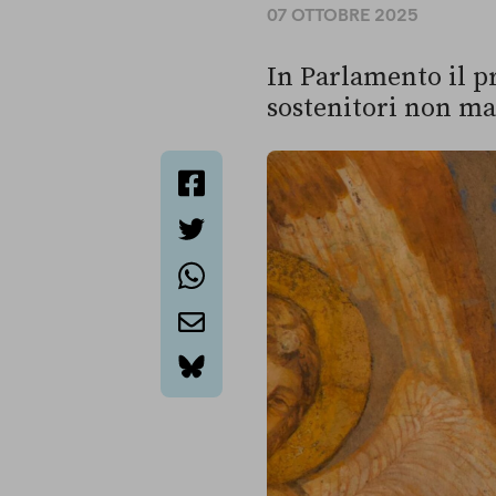
07 OTTOBRE 2025
In Parlamento il p
sostenitori non ma
facebook
twitter
whatsapp
email
bluesky