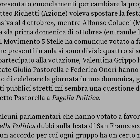
presentato emendamenti per cambiare la prop
teo Richetti (Azione) voleva spostare la fest
siva al 4 ottobre», mentre Alfonso Colucci 
a «la prima domenica di ottobre» (entrambe 
 Il Movimento 5 Stelle ha comunque votato a f
e presenti in aula si sono divisi: quattro si 
partecipato alla votazione, Valentina Grippo 
utate Giulia Pastorella e Federica Onori hanno
 di celebrare la giornata in una domenica, gi
 pubblici stretti mi sembra una questione d
tto Pastorella a
Pagella Politica
.
 alcuni parlamentari che hanno votato a favo
lla Politica
dubbi sulla festa di San Francesco
un accordo per cui ogni gruppo ha un certo