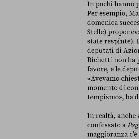
In pochi hanno 
Per esempio, Mat
domenica succes
Stelle) proponev
state respinte).
deputati di Azion
Richetti non ha 
favore, e le dep
«Avevamo chiesto
momento di conti
tempismo», ha de
In realtà, anche
confessato a
Page
maggioranza c’è 