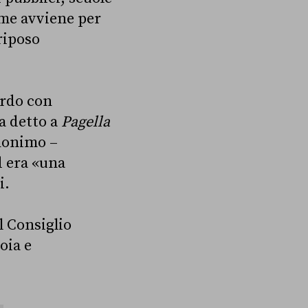
ome avviene per
 riposo
ordo con
ha detto a
Pagella
anonimo –
d era «una
i.
l Consiglio
oia e