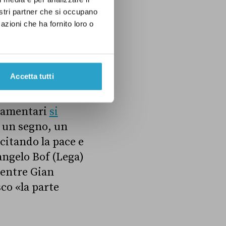
ta Caterina da
nostri partner che si occupano
idea di rendere
azioni che ha fornito loro o
di San Francesco,
nt’anni. Con la
del calendario
Accetta tutti
rlamentari
si
È un segno, un
citando la pace e
nangelo Bof (Lega)
mentre Gian
co «la parte