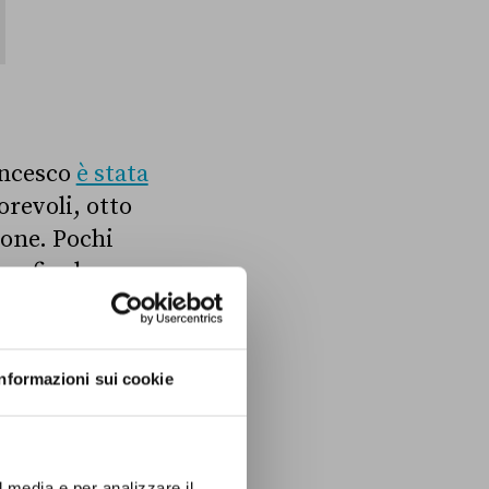
rancesco
è stata
orevoli, otto
ione. Pochi
ne finale
ato, che ha
ura velocizzata,
provazione,
Informazioni sui cookie
trava tra le
l media e per analizzare il