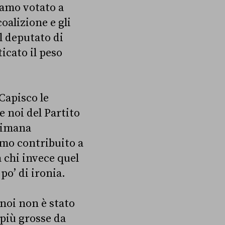
iamo votato a
oalizione e gli
l deputato di
icato il peso
Capisco le
e noi del Partito
ttimana
amo contribuito a
a chi invece quel
po’ di ironia.
 noi non è stato
 più grosse da