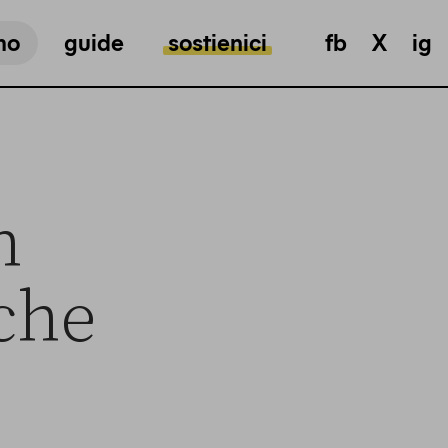
mo
guide
sostienici
fb
X
ig
n
che