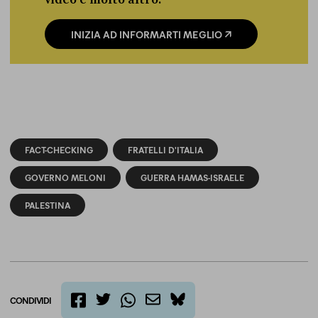
video e molto altro.
INIZIA AD INFORMARTI MEGLIO
FACT-CHECKING
FRATELLI D'ITALIA
GOVERNO MELONI
GUERRA HAMAS-ISRAELE
PALESTINA
CONDIVIDI
twitter
email
bluesky
facebook
whatsapp