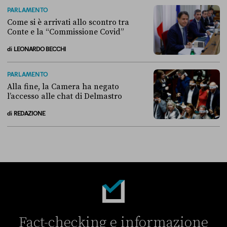
Adesso Italia e Spagna si scambiano le stesse accuse sull’immigrazi
PARLAMENTO
Come si è arrivati allo scontro tra
Conte e la “Commissione Covid”
di
LEONARDO BECCHI
Come si è arrivati allo scontro tra Conte e la “Commissione Covid”
PARLAMENTO
Alla fine, la Camera ha negato
l’accesso alle chat di Delmastro
di
REDAZIONE
Alla fine, la Camera ha negato l’accesso alle chat di Delmastro
Fact-checking e informazione