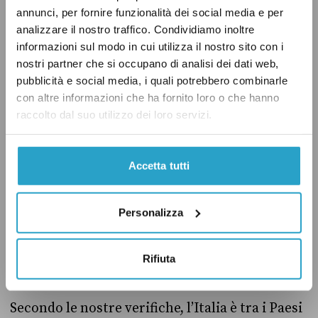
tramite le principali agenzie delle Nazioni
annunci, per fornire funzionalità dei social media e per
Unite e la Croce Rossa, finanziando la
analizzare il nostro traffico. Condividiamo inoltre
informazioni sul modo in cui utilizza il nostro sito con i
distribuzione di cibo, medicinali e forniture
nostri partner che si occupano di analisi dei dati web,
essenziali. Degli aiuti consegnati, 2.000
pubblicità e social media, i quali potrebbero combinarle
tonnellate sono di farina e le restanti 300
con altre informazioni che ha fornito loro o che hanno
riguardano generi di vario tipo, tra cui
raccolto dal suo utilizzo dei loro servizi.
alimenti e mangimi per animali.
Accetta tutti
Per avere un ordine di grandezza, secondo le
stime più recenti delle Nazioni Unite
Personalizza
servirebbero
2.000 tonnellate di cibo al giorno
per coprire i bisogni umanitari di base della
Rifiuta
popolazione nella Striscia.
Secondo le nostre verifiche, l’Italia è tra i Paesi