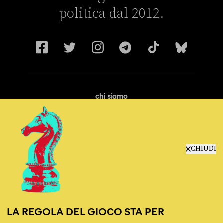
politica dal 2012.
chi siamo
manifesto
redazione
progetti
lavora con noi
CHIUDI
contattaci
LA REGOLA DEL GIOCO STA PER