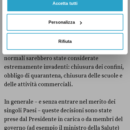
Accetta tutti
(rispettivamente lo
“stato di urgenza
sanitaria”
,
“stato di pericolo”
e
un misto
tra
Personalizza
“situazione estrema” e misure di quarantena).
Durante lo stato di emergenza i diversi governi
Rifiuta
hanno imposto misure che in condizioni
normali sarebbero state considerate
estremamente invadenti: chiusura dei confini,
obbligo di quarantena, chiusura delle scuole e
delle attività commerciali.
In generale – e senza entrare nel merito dei
singoli Paesi – queste decisioni sono state
prese dal Presidente in carica o da membri del
governo (ad esempio il ministro della Salute)