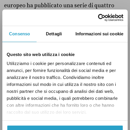
europeo ha pubblicato una serie di quattro
report chiamati “States of emergency in
response to the coronavirus crisis” (
I
,
II
,
III
,
IV
), in cui viene analizzata dal punto di vista
Consenso
Dettagli
Informazioni sui cookie
normativo la risposta data alla pandemia di
Covid-19 dai 27 Stati membri dell’Unione.
Questo sito web utilizza i cookie
Utilizziamo i cookie per personalizzare contenuti ed
Secondo questi report, i Paesi dell’Ue che
annunci, per fornire funzionalità dei social media e per
hanno formalmente dichiarato lo stato di
analizzare il nostro traffico. Condividiamo inoltre
emergenza
sono stati
11: Italia, Spagna,
informazioni sul modo in cui utilizza il nostro sito con i
nostri partner che si occupano di analisi dei dati web,
Bulgaria, Estonia, Lettonia, Romania,
pubblicità e social media, i quali potrebbero combinarle
Finlandia, Lussemburgo, Portogallo,
con altre informazioni che ha fornito loro o che hanno
Repubblica Ceca e Slovacchia. La Francia,
raccolto dal suo utilizzo dei loro servizi.
l’Ungheria e la Lituania hanno attivato misure
diverse ma comunque molto simili