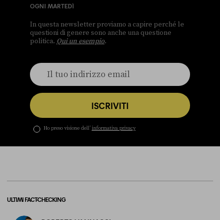
OGNI MARTEDÌ
In questa newsletter proviamo a capire perché le
questioni di genere sono anche una questione
politica.
Qui un esempio
.
ISCRIVITI
Ho preso visione dell’
informativa privacy
ULTIMI FACT-CHECKING