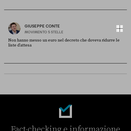
FONTE
DATA
Sky Live In
6 LUGLIO
GIUSEPPE CONTE
MOVIMENTO 5 STELLE
Non hanno messo un euro nel decreto che doveva ridurre le
liste d’attesa
FONTE
DATA
Sky Live In
6 LUGLIO
Fact-checking e informazione