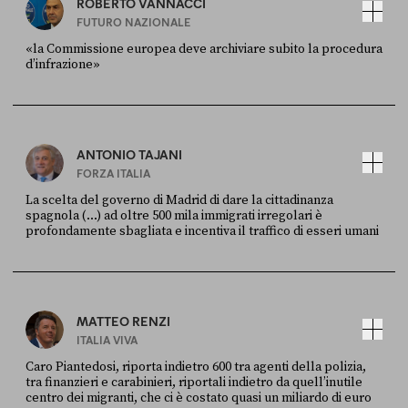
ROBERTO VANNACCI
FUTURO NAZIONALE
«la Commissione europea deve archiviare subito la procedura
d’infrazione»
FONTE
DATA
Ansa
28 LUGLIO 2026
ANTONIO TAJANI
FORZA ITALIA
La scelta del governo di Madrid di dare la cittadinanza
spagnola (...) ad oltre 500 mila immigrati irregolari è
profondamente sbagliata e incentiva il traffico di esseri umani
FONTE
DATA
X
30 LUGLIO
MATTEO RENZI
ITALIA VIVA
Caro Piantedosi, riporta indietro 600 tra agenti della polizia,
tra finanzieri e carabinieri, riportali indietro da quell’inutile
centro dei migranti, che ci è costato quasi un miliardo di euro