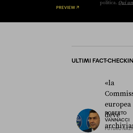
politica.
Qui un
PREVIEW
ULTIMI FACT-CHECKI
«la
Commiss
europea
ROBERTO
deve
VANNACCI
archivia
FUTURO NAZ