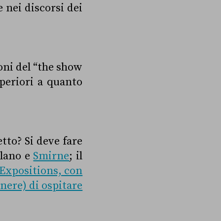
 nei discorsi dei
oni del “the show
periori a quanto
tto? Si deve fare
ilano e
Smirne
; il
 Expositions, con
onere) di ospitare