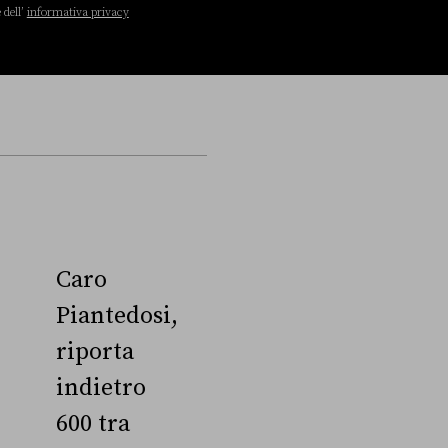
 dell’
informativa privacy
Caro
Piantedosi,
riporta
indietro
600 tra