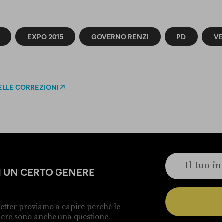
EXPO 2015
GOVERNO RENZI
PD
V
ELLE CORREZIONI
DI UN CERTO GENERE
etter proviamo a capire perché le
enere sono anche una questione