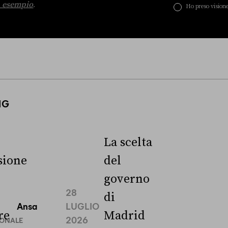
 esempio
.
Ho preso visione
NG
La scelta
ione
del
governo
28
di
Ansa
LUGLIO
re
Madrid
2026
IONALE