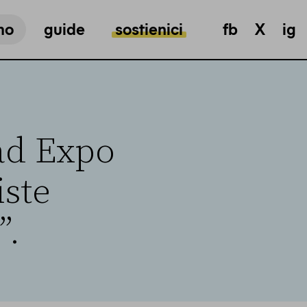
mo
guide
sostienici
fb
X
ig
 ad Expo
iste
”.