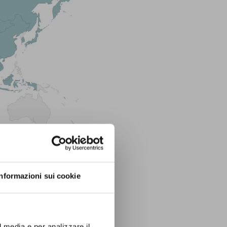
Informazioni sui cookie
 se ne prevedano
tati sul sito del
l media e per analizzare il