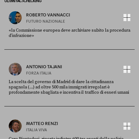
ULTIMI FACT-CHECKING
ROBERTO VANNACCI
FUTURO NAZIONALE
«la Commissione europea deve archiviare subito la procedura
d’infrazione»
FONTE
DATA
Ansa
28 LUGLIO 2026
ANTONIO TAJANI
FORZA ITALIA
La scelta del governo di Madrid di dare la cittadinanza
spagnola (...) ad oltre 500 mila immigrati irregolari è
profondamente sbagliata e incentiva il traffico di esseri umani
FONTE
DATA
X
30 LUGLIO
MATTEO RENZI
ITALIA VIVA
Caro Piantedosi, riporta indietro 600 tra agenti della polizia,