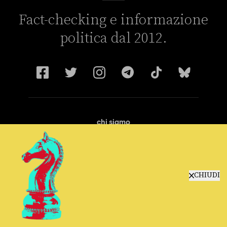
Fact-checking e informazione
politica dal 2012.
chi siamo
manifesto
redazione
progetti
lavora con noi
CHIUDI
contattaci