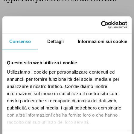
Consenso
Dettagli
Informazioni sui cookie
Tirando le somme di questo lungo excursus
storico, Salvini ha di fatto ragione. Sebbene la
parte Nord dell’isola sia,
de jure,
un’entità
Questo sito web utilizza i cookie
autonoma, il fatto che sia stata creata a
Utilizziamo i cookie per personalizzare contenuti ed
annunci, per fornire funzionalità dei social media e per
seguito dell’invasione turca del 1974 e che solo
analizzare il nostro traffico. Condividiamo inoltre
la Turchia la riconosca a livello internazionale
informazioni sul modo in cui utilizza il nostro sito con i
ci consente di classificare come vera questa
nostri partner che si occupano di analisi dei dati web,
parte della dichiarazione.
pubblicità e social media, i quali potrebbero combinarle
con altre informazioni che ha fornito loro o che hanno
raccolto dal suo utilizzo dei loro servizi.