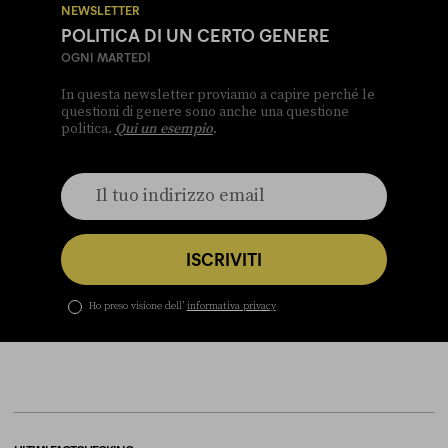
NEWSLETTER
POLITICA DI UN CERTO GENERE
OGNI MARTEDÌ
In questa newsletter proviamo a capire perché le
questioni di genere sono anche una questione
politica.
Qui un esempio
.
ISCRIVITI
Ho preso visione dell’
informativa privacy