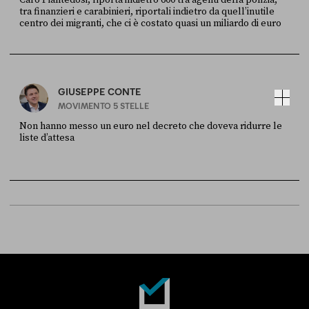
tra finanzieri e carabinieri, riportali indietro da quell’inutile
centro dei migranti, che ci è costato quasi un miliardo di euro
FONTE
DATA
Sky Live In
6 LUGLIO
GIUSEPPE CONTE
MOVIMENTO 5 STELLE
Non hanno messo un euro nel decreto che doveva ridurre le
liste d’attesa
FONTE
DATA
Sky Live In
6 LUGLIO