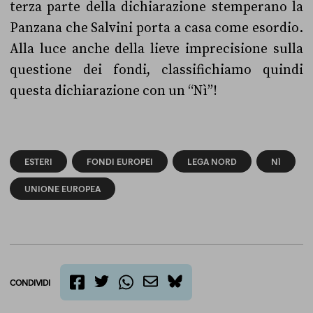
terza parte della dichiarazione stemperano la
Panzana che Salvini porta a casa come esordio.
Alla luce anche della lieve imprecisione sulla
questione dei fondi, classifichiamo quindi
questa dichiarazione con un “Nì”!
ESTERI
FONDI EUROPEI
LEGA NORD
NÌ
UNIONE EUROPEA
CONDIVIDI
twitter
email
bluesky
facebook
whatsapp