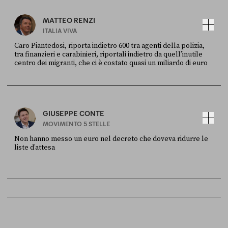
MATTEO RENZI
ITALIA VIVA
Caro Piantedosi, riporta indietro 600 tra agenti della polizia,
tra finanzieri e carabinieri, riportali indietro da quell’inutile
centro dei migranti, che ci è costato quasi un miliardo di euro
FONTE
DATA
Sky Live In
6 LUGLIO
GIUSEPPE CONTE
MOVIMENTO 5 STELLE
Non hanno messo un euro nel decreto che doveva ridurre le
liste d’attesa
FONTE
DATA
Sky Live In
6 LUGLIO