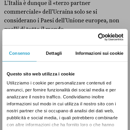
L’Italia è dunque il «terzo partner
commerciale» dell’Ucraina solo se si
considerano i Paesi dell’Unione europea, non
quelli di tutto il mondo.
Il verdetto
Consenso
Dettagli
Informazioni sui cookie
Secondo Giorgia Meloni «l’Italia è il terzo
partner commerciale dell’Ucraina». Abbiamo
Questo sito web utilizza i cookie
verificato e la presidente del Consiglio è
Utilizziamo i cookie per personalizzare contenuti ed
imprecisa.
annunci, per fornire funzionalità dei social media e per
analizzare il nostro traffico. Condividiamo inoltre
I dati più aggiornati per un confronto
informazioni sul modo in cui utilizza il nostro sito con i
nostri partner che si occupano di analisi dei dati web,
internazionale fanno riferimento al 2021. In
pubblicità e social media, i quali potrebbero combinarle
quell’anno l’interscambio commerciale tra
con altre informazioni che ha fornito loro o che hanno