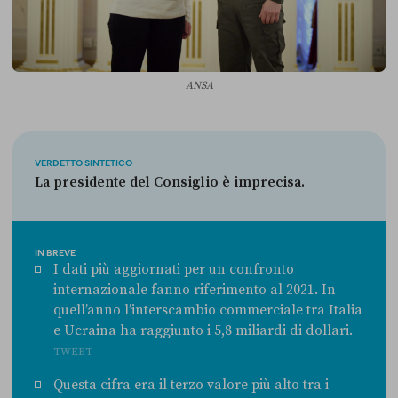
ANSA
VERDETTO SINTETICO
La presidente del Consiglio è imprecisa.
IN BREVE
I dati più aggiornati per un confronto
internazionale fanno riferimento al 2021. In
quell’anno l’interscambio commerciale tra Italia
e Ucraina ha raggiunto i 5,8 miliardi di dollari.
TWEET
Questa cifra era il terzo valore più alto tra i