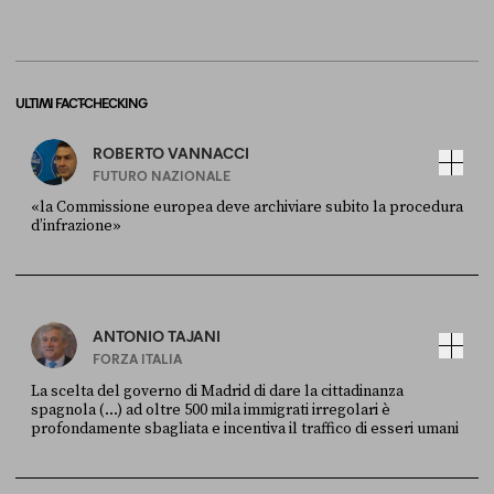
ULTIMI FACT-CHECKING
ROBERTO VANNACCI
FUTURO NAZIONALE
«la Commissione europea deve archiviare subito la procedura
d’infrazione»
FONTE
DATA
Ansa
28 LUGLIO 2026
ANTONIO TAJANI
FORZA ITALIA
La scelta del governo di Madrid di dare la cittadinanza
spagnola (...) ad oltre 500 mila immigrati irregolari è
profondamente sbagliata e incentiva il traffico di esseri umani
FONTE
DATA
X
30 LUGLIO