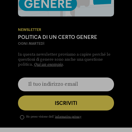
NEWSLETTER
POLITICA DI UN CERTO GENERE
OGNI MARTEDÌ
In questa newsletter proviamo a capire perché le
questioni di genere sono anche una questione
politica.
Qui un esempio
.
ISCRIVITI
Ho preso visione dell’
informativa privacy