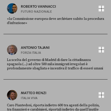
ROBERTO VANNACCI
FUTURO NAZIONALE
«la Commissione europea deve archiviare subito la procedura
d’infrazione»
FONTE
DATA
Ansa
28 LUGLIO 2026
ANTONIO TAJANI
FORZA ITALIA
La scelta del governo di Madrid di dare la cittadinanza
spagnola (...) ad oltre 500 mila immigrati irregolari è
profondamente sbagliata e incentiva il traffico di esseri umani
FONTE
DATA
X
30 LUGLIO
MATTEO RENZI
ITALIA VIVA
Caro Piantedosi, riporta indietro 600 tra agenti della polizia,
tra finanzieri e carabinieri, riportali indietro da quell’inutile