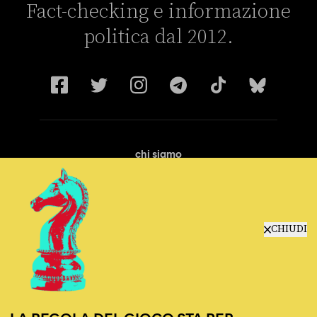
Fact-checking e informazione
politica dal 2012.
chi siamo
manifesto
redazione
progetti
lavora con noi
CHIUDI
contattaci