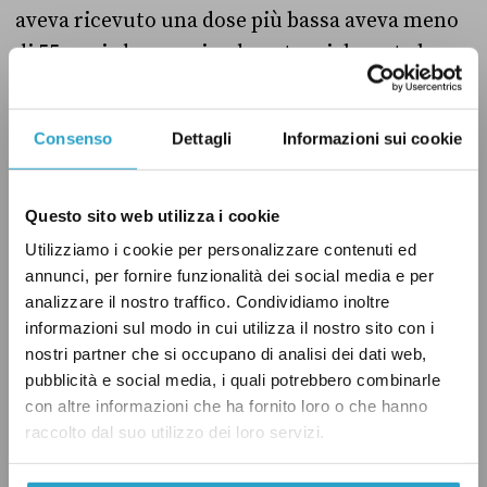
aveva ricevuto una dose più bassa aveva meno
di 55 anni, danneggiando potenzialmente la
coerenza dei risultati raccolti. Al momento sui
traguardi raggiunti da AstraZeneca – su cui,
Consenso
Dettagli
Informazioni sui cookie
tra l’altro,
ha puntato
molto la comunicazione
del governo italiano –
aleggia
un grosso punto
interrogativo.
Questo sito web utilizza i cookie
Utilizziamo i cookie per personalizzare contenuti ed
annunci, per fornire funzionalità dei social media e per
Tempistiche e limiti
analizzare il nostro traffico. Condividiamo inoltre
informazioni sul modo in cui utilizza il nostro sito con i
Arriviamo così alla domanda delle domande:
nostri partner che si occupano di analisi dei dati web,
quando saranno disponibili le prime dosi dei
pubblicità e social media, i quali potrebbero combinarle
con altre informazioni che ha fornito loro o che hanno
vaccini? Una risposta certa ancora non c’è,
raccolto dal suo utilizzo dei loro servizi.
anche se le scadenze sembrano delinearsi con
maggiore chiarezza all’orizzonte. Restano però