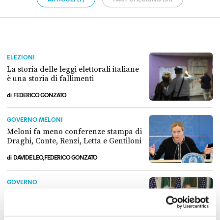
ELEZIONI
La storia delle leggi elettorali italiane
è una storia di fallimenti
di
FEDERICO GONZATO
La storia delle leggi elettorali italiane è una storia di fallimenti
GOVERNO MELONI
Meloni fa meno conferenze stampa di
Draghi, Conte, Renzi, Letta e Gentiloni
di
DAVIDE LEO, FEDERICO GONZATO
Meloni fa meno conferenze stampa di Draghi, Conte, Renzi, Letta e G
GOVERNO
Dopo quanto tempo i presidenti del
Consiglio vanno negli Stati Uniti
di
LORENZO RUFFINO