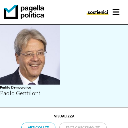
sostienici
MENU
Pagella Politica Logo
Partito Democratico
Paolo Gentiloni
VISUALIZZA
ARTICOLI (7)
FACT CHECKING (31)