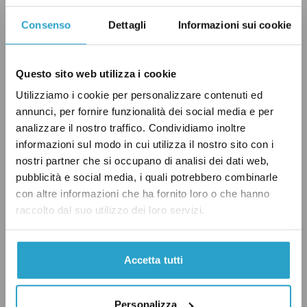
d’Italia è cresciuta di quasi quattro punti
Consenso
Dettagli
Informazioni sui cookie
percentuali, Alleanza Verdi-Sinistra di tre
punti, così come il Partito Democratico. Il
Questo sito web utilizza i cookie
Movimento 5 Stelle, invece, è indietro di due
Utilizziamo i cookie per personalizzare contenuti ed
punti e mezzo.
annunci, per fornire funzionalità dei social media e per
analizzare il nostro traffico. Condividiamo inoltre
Come sono cambiati i sondaggi ad agosto
informazioni sul modo in cui utilizza il nostro sito con i
nostri partner che si occupano di analisi dei dati web,
Rispetto al mese di
agosto
, Fratelli d’Italia ha
pubblicità e social media, i quali potrebbero combinarle
con altre informazioni che ha fornito loro o che hanno
guadagnato 0,4 punti percentuali, tornando sui
raccolto dal suo utilizzo dei loro servizi.
livelli di luglio; Forza Italia è salita dello 0,4,
mentre la Lega ha perso un decimo di punto.
Accetta tutti
All’opposizione, il Partito Democratico ha
perso 0,4 punti mentre è salito di mezzo punto
Personalizza