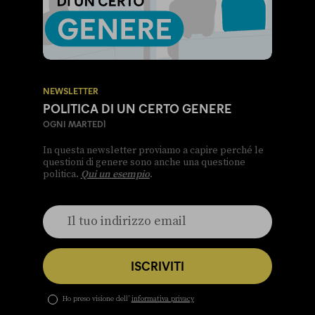
NEWSLETTER
POLITICA DI UN CERTO GENERE
OGNI MARTEDÌ
In questa newsletter proviamo a capire perché le
questioni di genere sono anche una questione
politica.
Qui un esempio
.
ISCRIVITI
Ho preso visione dell’
informativa privacy