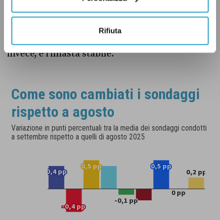
il Movimento 5 Stelle, così come Azione.
Alleanza Verdi-Sinistra ha perso 0,2 punti, la
Rifiuta
quota guadagnata da Più Europa. Italia Viva,
invece, è rimasta stabile.