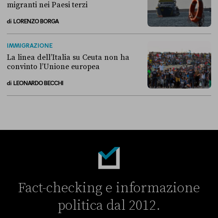
migranti nei Paesi terzi
di
LORENZO BORGA
Perché non conviene spostare i migranti nei Paesi terzi
IMMIGRAZIONE
La linea dell’Italia su Ceuta non ha
convinto l’Unione europea
di
LEONARDO BECCHI
La linea dell’Italia su Ceuta non ha convinto l’Unione europea
Fact-checking e informazione
politica dal 2012.