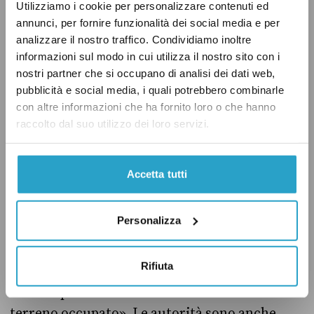
Utilizziamo i cookie per personalizzare contenuti ed
tutte le misure necessarie per il corretto
annunci, per fornire funzionalità dei social media e per
svolgimento del raduno», tra cui l’attivazione
analizzare il nostro traffico. Condividiamo inoltre
informazioni sul modo in cui utilizza il nostro sito con i
di un servizio d’ordine o di un presidio
nostri partner che si occupano di analisi dei dati web,
sanitario. Inoltre, le autorità possono impedire
pubblicità e social media, i quali potrebbero combinarle
il raduno se le misure richieste non sono
con altre informazioni che ha fornito loro o che hanno
rispettate oppure se l’evento potrebbe
raccolto dal suo utilizzo dei loro servizi.
«nuocere gravemente all’ordine pubblico».
Accetta tutti
Gli assembramenti possono essere sgomberati
dopo aver informato i partecipanti della
Personalizza
necessità di allontanarsi per almeno due volte,
senza successo, e le autorità possono fare uso
Rifiuta
della forza se sono vittime di violenze oppure
se «non possono difendere in altro modo il
terreno occupato». Le autorità sono anche