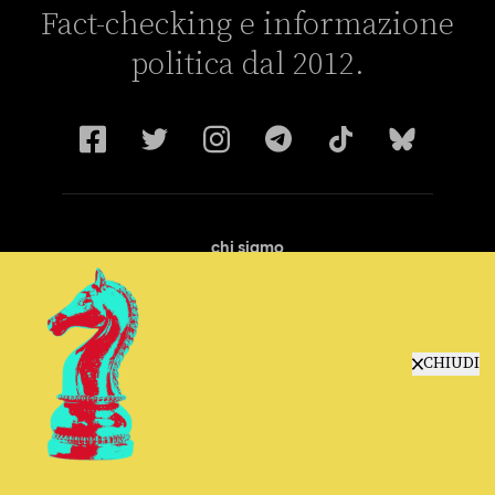
Fact-checking e informazione
politica dal 2012.
chi siamo
manifesto
redazione
progetti
lavora con noi
CHIUDI
contattaci