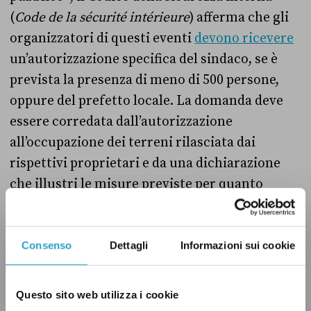
(
Code de la sécurité intérieure
) afferma che gli
organizzatori di questi eventi
devono ricevere
un’autorizzazione specifica del sindaco, se è
prevista la presenza di meno di 500 persone,
oppure del prefetto locale. La domanda deve
essere corredata dall’autorizzazione
all’occupazione dei terreni rilasciata dai
rispettivi proprietari e da una dichiarazione
che illustri le misure previste per quanto
riguarda la sicurezza, l’igiene e il rispetto della
quiete pubblica.
Consenso
Dettagli
Informazioni sui cookie
Nel caso in cui le misure presentate siano
ritenute insufficienti, le autorità possono
Questo sito web utilizza i cookie
chiedere ulteriori provvedimenti e «imporre