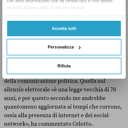
con altre informazioni che ha fornito loro o che hanno
discorso vale per Azione: alle elezioni regionali
raccolto dal suo utilizzo dei loro servizi.
di due anni fa
ha dato
indicazioni di voto
durante il silenzio elettorale, esortando gli
Accetta tutti
elettori a tracciare «una croce sul simbolo del
Terzo polo».
Personalizza
Le regole sul silenzio elettorale sono generiche
e datate soprattutto perché non menzionano i
Rifiuta
social network, dove si concentra buona parte
della comunicazione politica. Quella sul
silenzio elettorale «è una legge vecchia di 70
anni, e per questo secondo me andrebbe
quantomeno aggiornata ai tempi che corrono,
ossia alla presenza di internet e dei social-
network», ha commentato Celotto.