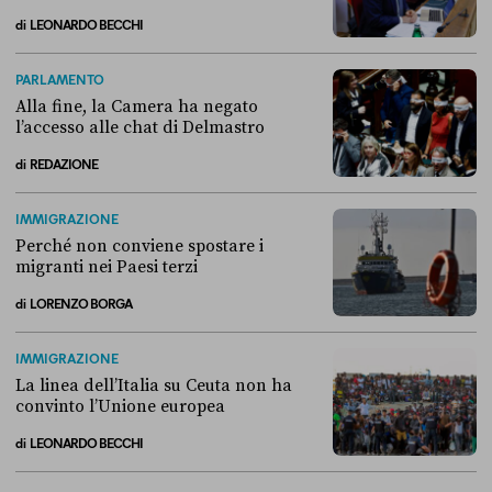
di
LEONARDO BECCHI
Come si è arrivati allo scontro tra Conte e la “Commissione Covid”
PARLAMENTO
Alla fine, la Camera ha negato
l’accesso alle chat di Delmastro
di
REDAZIONE
Alla fine, la Camera ha negato l’accesso alle chat di Delmastro
IMMIGRAZIONE
Perché non conviene spostare i
migranti nei Paesi terzi
di
LORENZO BORGA
Perché non conviene spostare i migranti nei Paesi terzi
IMMIGRAZIONE
La linea dell’Italia su Ceuta non ha
convinto l’Unione europea
di
LEONARDO BECCHI
La linea dell’Italia su Ceuta non ha convinto l’Unione europea