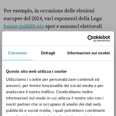
Per esempio, in occasione delle elezioni
europee del 2024, vari esponenti della Lega
hanno pubblicato
spot e annunci elettorali
dopo l’apertura dei seggi. A febbraio 2023,
durante le elezioni regionali in Lazio e
Lombardia, il leader di Forza Italia Silvio
Consenso
Dettagli
Informazioni sui cookie
Berlusconi
aveva diffuso
un video in cui
chiedeva di votare Forza Italia.
Questo sito web utilizza i cookie
Utilizziamo i cookie per personalizzare contenuti ed
Anche Fratelli d’Italia, che oggi critica chi ha
annunci, per fornire funzionalità dei social media e per
esortato ad andare a votare,
aveva pubblicato
analizzare il nostro traffico. Condividiamo inoltre
un post sui social network, a seggi aperti, per
informazioni sul modo in cui utilizza il nostro sito con i
chiedere ai cittadini di «votare per scegliere il
nostri partner che si occupano di analisi dei dati web,
pubblicità e social media, i quali potrebbero combinarle
futuro» delle regioni al voto. Lo stesso