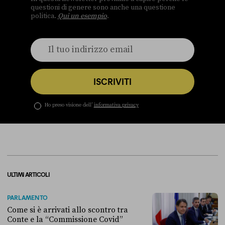
questioni di genere sono anche una questione
politica.
Qui un esempio
.
ISCRIVITI
Ho preso visione dell’
informativa privacy
ULTIMI ARTICOLI
PARLAMENTO
Come si è arrivati allo scontro tra
Conte e la “Commissione Covid”