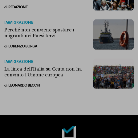
di
REDAZIONE
Alla fine, la Camera ha negato l’accesso alle chat di Delmastro
IMMIGRAZIONE
Perché non conviene spostare i
migranti nei Paesi terzi
di
LORENZO BORGA
Perché non conviene spostare i migranti nei Paesi terzi
IMMIGRAZIONE
La linea dell’Italia su Ceuta non ha
convinto l’Unione europea
di
LEONARDO BECCHI
La linea dell’Italia su Ceuta non ha convinto l’Unione europea