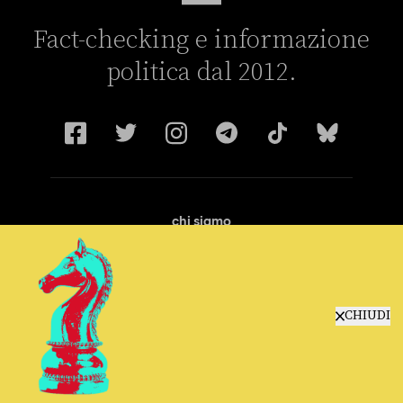
Fact-checking e informazione
politica dal 2012.
chi siamo
manifesto
redazione
progetti
lavora con noi
CHIUDI
contattaci