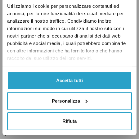
periodo e una riforma del lavoro (o una misura
Utilizziamo i cookie per personalizzare contenuti ed
economica come il Superbonus, nel caso di
annunci, per fornire funzionalità dei social media e per
Conte).
analizzare il nostro traffico. Condividiamo inoltre
informazioni sul modo in cui utilizza il nostro sito con i
nostri partner che si occupano di analisi dei dati web,
La promessa di “liberare” un milione di posti di
pubblicità e social media, i quali potrebbero combinarle
lavoro fatta da Salvini con l’introduzione di
con altre informazioni che ha fornito loro o che hanno
“quota 100”
sembrava già irrealistica
oltre
raccolto dal suo utilizzo dei loro servizi.
cinque anni fa, quando è stata approvata la
misura bandiera della Lega. La relazione
Accetta tutti
tecnica del decreto-legge che ha introdotto
“quota 100”, rimasta in vigore
Personalizza
temporaneamente fino al 2021,
stimava
infatti
una platea di circa 365 mila beneficiari. E già
Rifiuta
all’epoca c’erano molti dubbi sul fatto che ogni
posto di lavoro lasciato libero sarebbe stato