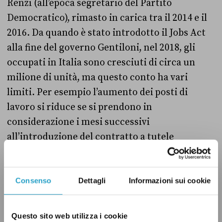
Renzi (all’epoca segretario del Partito
Democratico), rimasto in carica tra il 2014 e il
2016. Da quando è stato introdotto il Jobs Act
alla fine del governo Gentiloni, nel 2018, gli
occupati in Italia sono cresciuti di circa un
milione di unità, ma questo conto ha vari
limiti. Per esempio l’aumento dei posti di
lavoro si riduce se si prendono in
considerazione i mesi successivi
all’introduzione del contratto a tutele
crescenti, avvenuto a dicembre 2014. In
generale, è un ragionamento troppo
semplicistico individuare un nesso certo di
Consenso
Dettagli
Informazioni sui cookie
causalità tra l’aumento complessivo del
numero degli occupati in un determinato
Questo sito web utilizza i cookie