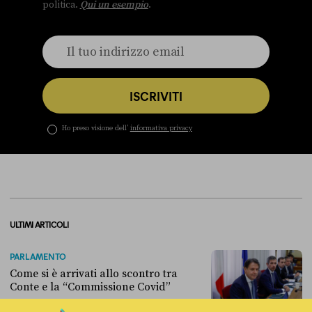
politica.
Qui un esempio
.
ISCRIVITI
Ho preso visione dell’
informativa privacy
ULTIMI ARTICOLI
PARLAMENTO
Come si è arrivati allo scontro tra
Conte e la “Commissione Covid”
di
LEONARDO BECCHI