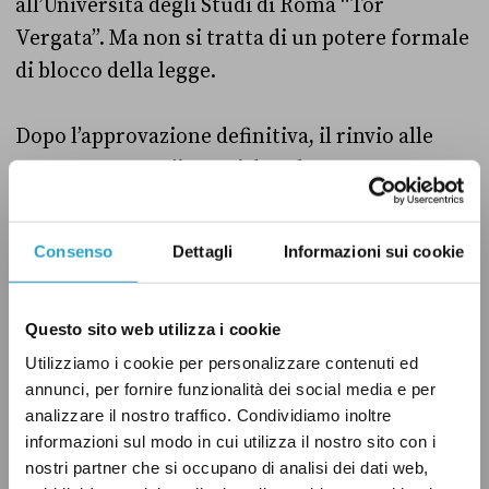
all’Università degli Studi di Roma “Tor
Vergata”. Ma non si tratta di un potere formale
di blocco della legge.
Dopo l’approvazione definitiva, il rinvio alle
camere resta un’ipotesi da valutare con
cautela. Come ha spiegato a
Pagella Politica
Salvatore Curreri, professore di Diritto
Consenso
Dettagli
Informazioni sui cookie
pubblico all’Università “Kore” di Enna, «dalla
presidenza Ciampi il rinvio è usato soprattutto
Questo sito web utilizza i cookie
nei casi di “manifesta incostituzionalità”».
Quando invece i profili di incostituzionalità
Utilizziamo i cookie per personalizzare contenuti ed
annunci, per fornire funzionalità dei social media e per
sono dubbi, secondo Curreri, Mattarella tende
analizzare il nostro traffico. Condividiamo inoltre
a promulgare la legge, lasciando
informazioni sul modo in cui utilizza il nostro sito con i
eventualmente alla Corte costituzionale il
nostri partner che si occupano di analisi dei dati web,