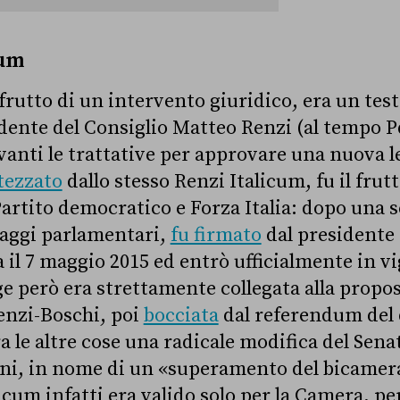
cum
 frutto di un intervento giuridico, era un te
sidente del Consiglio Matteo Renzi (al tempo Pd
vanti le trattative per approvare una nuova le
tezzato
dallo stesso Renzi Italicum, fu il frut
 Partito democratico e Forza Italia: dopo una s
saggi parlamentari,
fu firmato
dal presidente 
 il 7 maggio 2015 ed entrò ufficialmente in vi
ge però era strettamente collegata alla propo
enzi-Boschi, poi
bocciata
dal referendum del 
a le altre cose una radicale modifica del Sena
dini, in nome di un «superamento del bicame
licum
infatti era valido solo per la Camera, pe