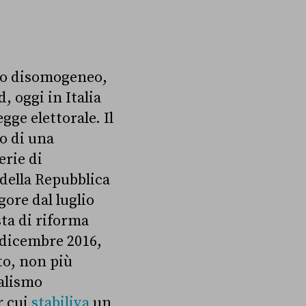
sto disomogeneo,
, oggi in Italia
gge elettorale. Il
to di una
erie di
della Repubblica
gore dal luglio
sta di riforma
dicembre 2016,
to, non più
ralismo
r cui
stabiliva
un