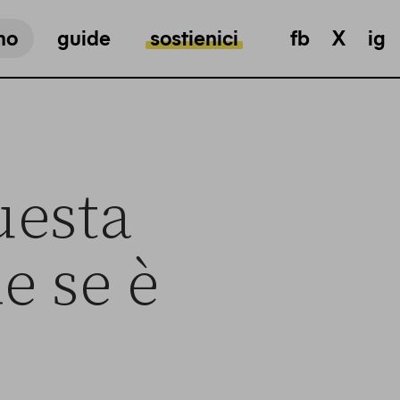
mo
guide
sostienici
fb
X
ig
uesta
e se è