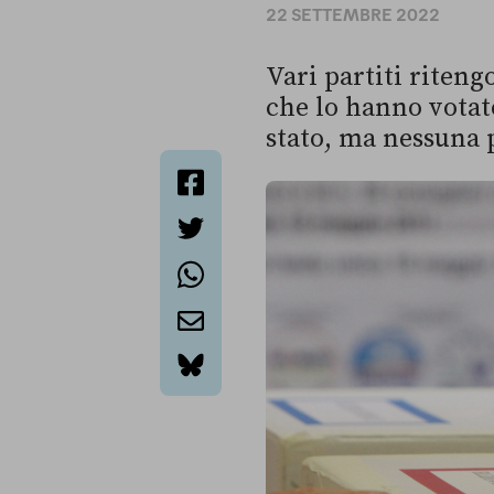
22 SETTEMBRE 2022
Vari partiti riteng
che lo hanno votato
stato, ma nessuna 
facebook
twitter
whatsapp
email
bluesky