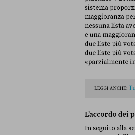
sistema proporzi
maggioranza per l
nessuna lista av
e una maggioranz
due liste più vo
due liste più vot
«parzialmente in
Tu
LEGGI ANCHE:
L’accordo dei p
In seguito alla s