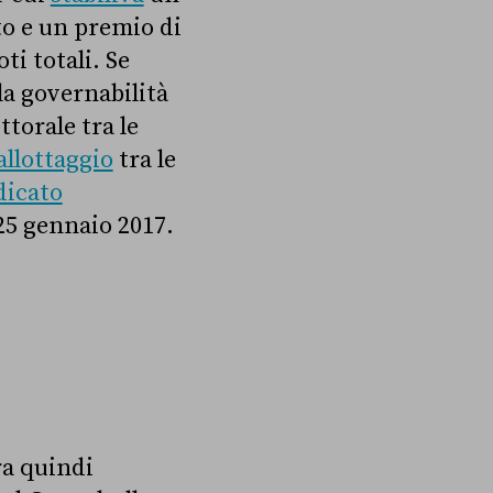
to e un premio di
ti totali. Se
la governabilità
torale tra le
allottaggio
tra le
dicato
25 gennaio 2017.
ra quindi