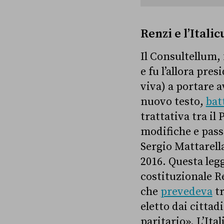
Renzi e l’Itali
Il Consultellum,
e fu l’allora pre
viva) a portare a
nuovo testo,
bat
trattativa tra il
modifiche e pas
Sergio Mattarella
2016. Questa leg
costituzionale R
che
prevedeva
tr
eletto dai citta
paritario». L’Ita