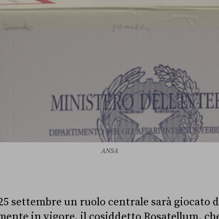
ANSA
 25 settembre un ruolo centrale sarà giocato d
ente in vigore, il cosiddetto Rosatellum, che