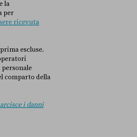
e la
a per
sere ricevuta
, prima escluse.
operatori
l personale
el comparto della
arcisce i danni