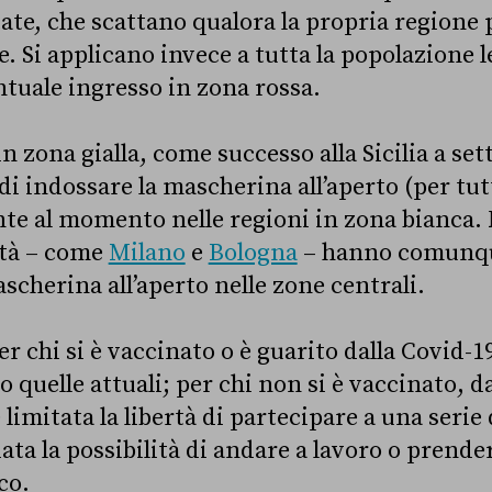
tate, che scattano qualora la propria regione 
e. Si applicano invece a tutta la popolazione l
ntuale ingresso in zona rossa.
n zona gialla, come successo alla Sicilia a se
 di indossare la mascherina all’aperto (per tut
te al momento nelle regioni in zona bianca. 
ttà – come
Milano
e
Bologna
– hanno comunqu
ascherina all’aperto nelle zone centrali.
r chi si è vaccinato o è guarito dalla Covid-19
quelle attuali; per chi non si è vaccinato, d
limitata la libertà di partecipare a una serie 
ta la possibilità di andare a lavoro o prender
co.