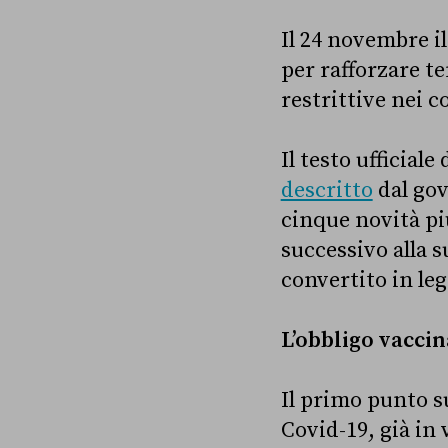
Il 24 novembre i
per rafforzare t
restrittive nei c
Il testo ufficia
descritto
dal go
cinque novità più
successivo alla s
convertito in le
L’obbligo vaccin
Il primo punto su
Covid-19, già in 