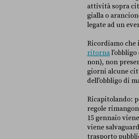
attività sopra ci
gialla o arancion
legate ad un eve
Ricordiamo che i
ritorna
l’obbligo
non), non presen
giorni alcune ci
dell’obbligo di m
Ricapitolando: pe
regole rimangono 
15 gennaio viene 
viene salvaguarda
trasporto pubbli