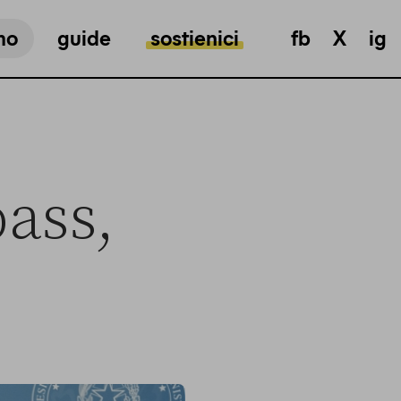
mo
guide
sostienici
fb
X
ig
pass,