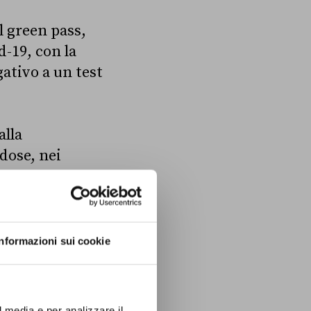
l green pass,
-19, con la
gativo a un test
alla
dose, nei
 prove
vaccino,
Informazioni sui cookie
n sparisce
l media e per analizzare il