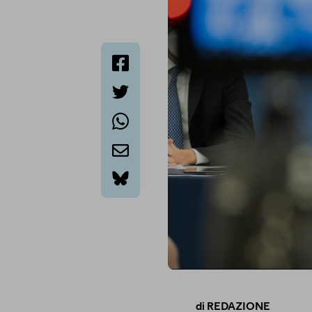
facebook
twitter
whatsapp
email
bluesky
di
REDAZIONE