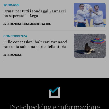
Breve storia di come il “campo largo” si è diviso sull’Ucraina
SONDAGGI
Ormai per tutti i sondaggi Vannacci
ha superato la Lega
di
REDAZIONE, SONDAGGI BIDIMEDIA
Ormai per tutti i sondaggi Vannacci ha superato la Lega
CONCORRENZA
Sulle concessioni balneari Vannacci
racconta solo una parte della storia
di
REDAZIONE
Sulle concessioni balneari Vannacci racconta solo una parte della sto
Fact-checking e informazione