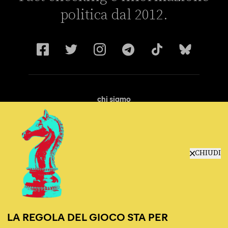
politica dal 2012.
chi siamo
manifesto
redazione
progetti
lavora con noi
CHIUDI
contattaci
LA REGOLA DEL GIOCO STA PER