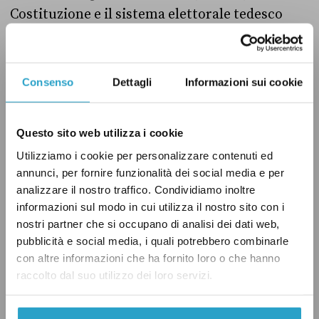
Costituzione e il sistema elettorale tedesco
stabilivano
solo il numero minimo di
parlamentari eletti nel
Bundestag
, che era pari
a 598, ma non il numero massimo, e questo
Consenso
Dettagli
Informazioni sui cookie
consentiva l’elezione anche di parlamentari in
sovrannumero.
Questo sito web utilizza i cookie
Utilizziamo i cookie per personalizzare contenuti ed
L’altro ramo del Parlamento tedesco, il
annunci, per fornire funzionalità dei social media e per
Bundesrat
,
non viene eletto
dai cittadini ed è
analizzare il nostro traffico. Condividiamo inoltre
difficile paragonarlo al Senato italiano. I
informazioni sul modo in cui utilizza il nostro sito con i
nostri partner che si occupano di analisi dei dati web,
membri del
Bundesrat
sono 69 e sono i
pubblicità e social media, i quali potrebbero combinarle
presidenti e i ministri dei diversi
länder
, ossia
con altre informazioni che ha fornito loro o che hanno
gli Stati che
compongono
la repubblica
raccolto dal suo utilizzo dei loro servizi.
federale tedesca. Ogni Stato ha nel
Bundesrat
un numero di rappresentanti proporzionale