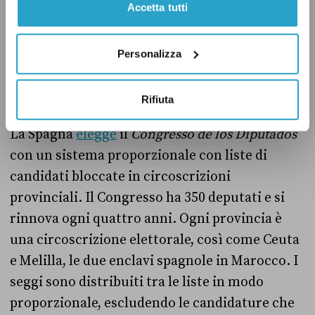
Accetta tutti
alla sua grandezza, e i membri decadono
dall’incarico quando terminano il loro
Personalizza
mandato nei rispettivi Stati.
Rifiuta
Il proporzionale spagnolo
La Spagna
elegge
il
Congresso de los Diputados
con un sistema proporzionale con liste di
candidati bloccate in circoscrizioni
provinciali. Il Congresso ha 350 deputati e si
rinnova ogni quattro anni. Ogni provincia è
una circoscrizione elettorale, così come Ceuta
e Melilla, le due enclavi spagnole in Marocco. I
seggi sono distribuiti tra le liste in modo
proporzionale, escludendo le candidature che