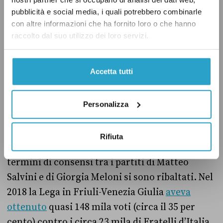
viva quasi 49 mila (8 per cento), mentre il
pubblicità e social media, i quali potrebbero combinarle
Movimento 5 stelle circa 44 mila (poco più del 7
con altre informazioni che ha fornito loro o che hanno
per cento).
raccolto dal suo utilizzo dei loro servizi.
Il confronto tra i partiti
Accetta tutti
La sfida sembra dunque concentrarsi sui
risultati che otterranno i singoli partiti, in
Personalizza
particolare tra la Lega e Fratelli d’Italia. Dalle
elezioni regionali del 2018 a oggi, anche in
Rifiuta
Friuli-Venezia Giulia i rapporti di forza in
termini di consensi tra i partiti di Matteo
Salvini e di Giorgia Meloni si sono ribaltati. Nel
2018 la Lega in Friuli-Venezia Giulia
aveva
ottenuto
quasi 148 mila voti (circa il 35 per
cento) contro i circa 23 mila di Fratelli d’Italia