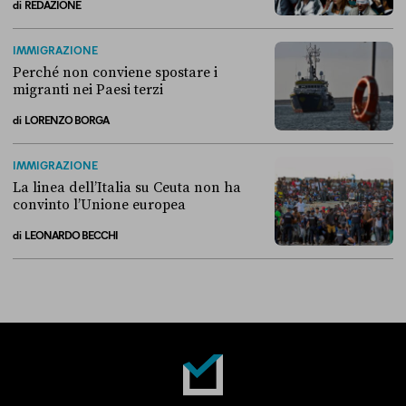
di
REDAZIONE
Alla fine, la Camera ha negato l’accesso alle chat di Delmastro
IMMIGRAZIONE
Perché non conviene spostare i
migranti nei Paesi terzi
di
LORENZO BORGA
Perché non conviene spostare i migranti nei Paesi terzi
IMMIGRAZIONE
La linea dell’Italia su Ceuta non ha
convinto l’Unione europea
di
LEONARDO BECCHI
La linea dell’Italia su Ceuta non ha convinto l’Unione europea