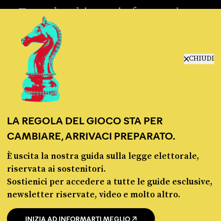
Fact-checking e informazione
politica dal 2012.
CHIUDI
chi siamo
LA REGOLA DEL GIOCO STA PER
manifesto
CAMBIARE, ARRIVACI PREPARATO.
redazione
progetti
È uscita la nostra guida sulla legge elettorale,
lavora con noi
riservata ai sostenitori.
contattaci
Sostienici per accedere a tutte le guide esclusive,
newsletter riservate, video e molto altro.
INIZIA AD INFORMARTI MEGLIO