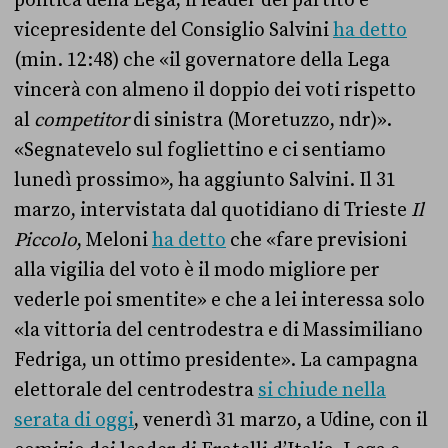
politica della Lega, il leader del partito e
vicepresidente del Consiglio Salvini
ha detto
(min. 12:48) che «il governatore della Lega
vincerà con almeno il doppio dei voti rispetto
al
competitor
di sinistra (Moretuzzo, ndr)».
«Segnatevelo sul fogliettino e ci sentiamo
lunedì prossimo», ha aggiunto Salvini. Il 31
marzo, intervistata dal quotidiano di Trieste
Il
Piccolo
, Meloni
ha detto
che «fare previsioni
alla vigilia del voto è il modo migliore per
vederle poi smentite» e che a lei interessa solo
«la vittoria del centrodestra e di Massimiliano
Fedriga, un ottimo presidente». La campagna
elettorale del centrodestra
si chiude nella
serata di oggi
, venerdì 31 marzo, a Udine, con il