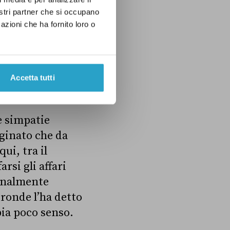
nostri partner che si occupano
er cento del
azioni che ha fornito loro o
Accetta tutti
pi di
e simpatie
aginato che da
ui, tra il
rsi gli affari
finalmente
tronde l’ha detto
bia poco senso.