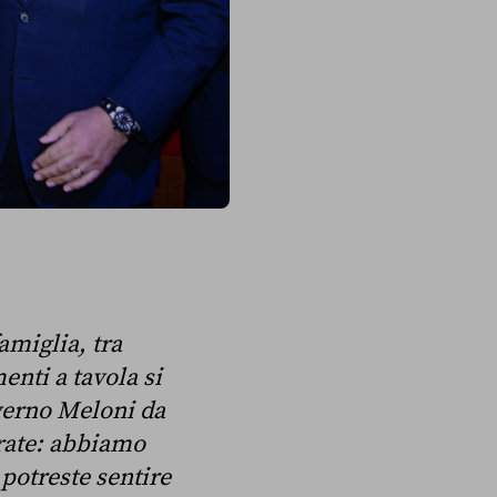
amiglia, tra
enti a tavola si
overno Meloni da
perate: abbiamo
 potreste sentire