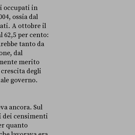
i occupati in
04, ossia dal
ti. A ottobre il
al 62,5 per cento:
sarebbe tanto da
one, dal
mente merito
 crescita degli
uale governo.
eva ancora. Sul
i dei censimenti
Per quanto
 che lavorava era