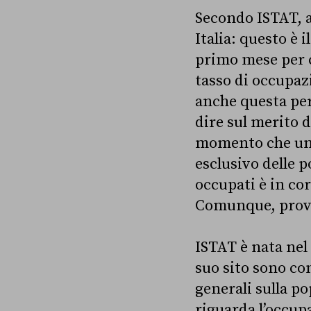
Secondo ISTAT, 
Italia: questo è 
primo mese per cu
tasso di occupazio
anche questa perc
dire sul merito d
momento che un 
esclusivo delle p
occupati è in co
Comunque, provi
ISTAT è nata nel 
suo sito sono co
generali sulla po
riguarda l’occupa