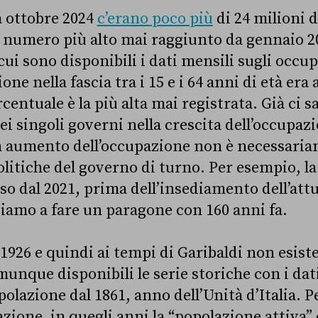
a ottobre 2024
c’erano poco più
di 24 milioni d
il numero più alto mai raggiunto da gennaio 20
i sono disponibili i dati mensili sugli occupa
ne nella fascia tra i 15 e i 64 anni di età era 
entuale è la più alta mai registrata. Già ci 
ei singoli governi nella crescita dell’occupazi
aumento dell’occupazione non è necessaria
olitiche del governo di turno. Per esempio, la
rso dal 2021, prima dell’insediamento dell’att
amo a fare un paragone con 160 anni fa.
1926 e quindi ai tempi di Garibaldi non esist
munque disponibili le serie storiche con i dat
polazione dal 1861, anno dell’Unità d’Italia. 
zione, in quegli anni la “popolazione attiva”