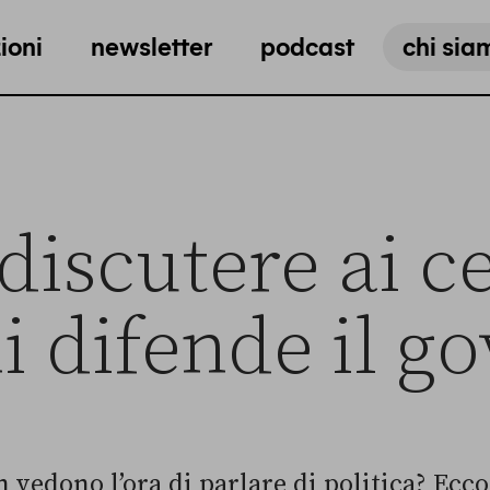
ioni
newsletter
podcast
chi sia
iscutere ai c
i difende il g
 vedono l’ora di parlare di politica? Ecco