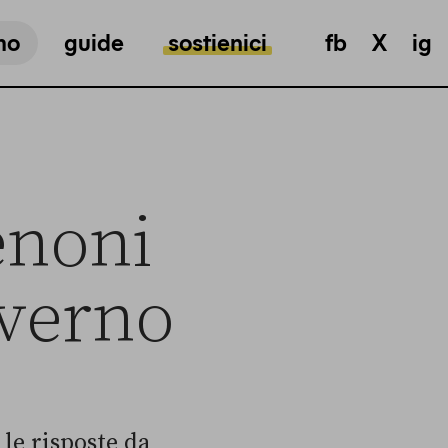
mo
guide
sostienici
fb
X
ig
enoni
overno
 le risposte da