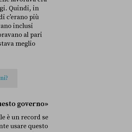
gi. Quindi, in
di c’erano più
vano inclusi
oravano al pari
 stava meglio
oni?
questo governo»
le è un record se
ante usare questo