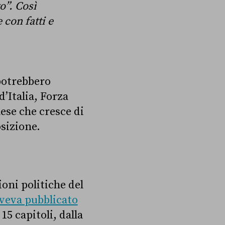
o”. Così
 con fatti e
 potrebbero
d’Italia, Forza
Paese che cresce di
osizione.
oni politiche del
veva pubblicato
5 capitoli, dalla