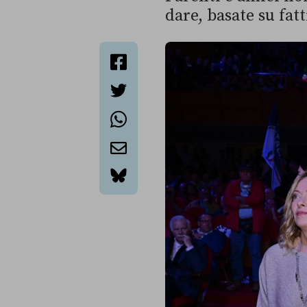
dare, basate su fat
facebook
twitter
whatsapp
email
bluesky