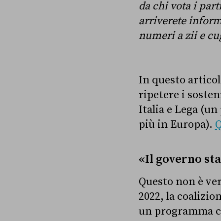
da chi vota i part
arriverete informa
numeri a zii e cu
In questo artico
ripetere i sosteni
Italia e Lega (un
più in Europa).
Q
«Il governo st
Questo non è ver
2022, la coalizio
un programma con