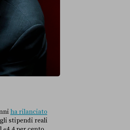
anni
ha rilanciato
gli stipendi reali
l «4,4 per cento,