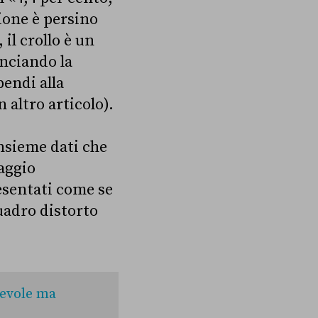
zione è persino
 il crollo è un
anciando la
endi alla
 altro articolo).
insieme dati che
aggio
esentati come se
quadro distorto
nevole ma