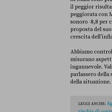
il peggior risult
peggiorata con Me
sonoro -8,8 per c
proposta del suo
crescita dell’inf
Abbiamo controlla
misurano aspett
ingannevole. Val
parlassero della 
della situazione.
Ag
LEGGI ANCHE:
rischia di cost