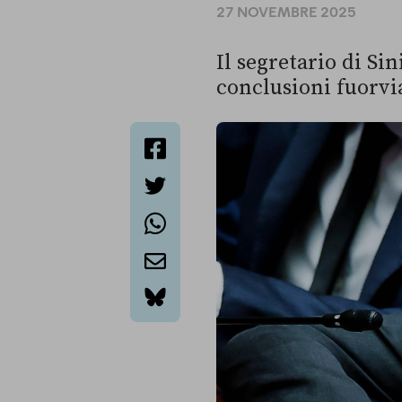
27 NOVEMBRE 2025
Il segretario di Si
conclusioni fuorvi
facebook
twitter
whatsapp
email
bluesky