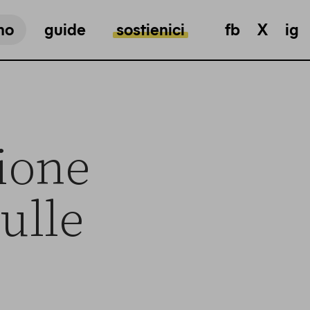
mo
guide
sostienici
fb
X
ig
ione
sulle