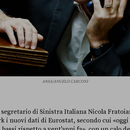
ANSA/ANGELO CARCONI
 segretario di Sinistra Italiana Nicola Fratoi
k i nuovi dati di Eurostat, secondo cui «oggi 
ù bassi rispetto a vent’anni fa», con un calo de