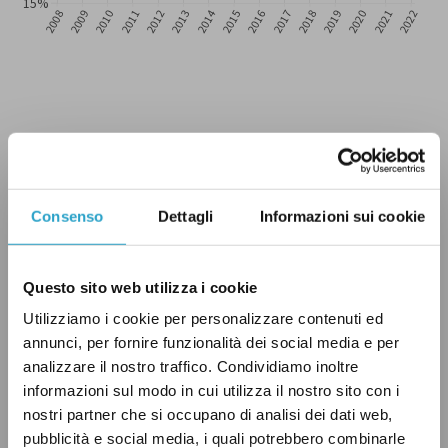
Consenso
Dettagli
Informazioni sui cookie
Sulla base di questi dati, si può avere la
Questo sito web utilizza i cookie
tentazione di sostenere che le violenze sessuali
Utilizziamo i cookie per personalizzare contenuti ed
annunci, per fornire funzionalità dei social media e per
in Italia siano in aumento, e che questo
analizzare il nostro traffico. Condividiamo inoltre
aumento sia causato «anche» – come dice
informazioni sul modo in cui utilizza il nostro sito con i
Valditara – degli stranieri irregolari. I numeri
nostri partner che si occupano di analisi dei dati web,
però vanno letti con cautela, per vari motivi.
pubblicità e social media, i quali potrebbero combinarle