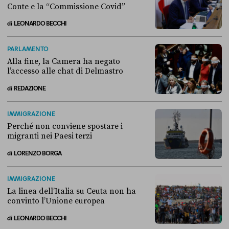
Conte e la “Commissione Covid”
di
LEONARDO BECCHI
Come si è arrivati allo scontro tra Conte e la “Commissione Covid”
PARLAMENTO
Alla fine, la Camera ha negato
l’accesso alle chat di Delmastro
di
REDAZIONE
Alla fine, la Camera ha negato l’accesso alle chat di Delmastro
IMMIGRAZIONE
Perché non conviene spostare i
migranti nei Paesi terzi
di
LORENZO BORGA
Perché non conviene spostare i migranti nei Paesi terzi
IMMIGRAZIONE
La linea dell’Italia su Ceuta non ha
convinto l’Unione europea
di
LEONARDO BECCHI