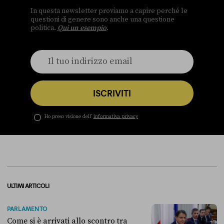
In questa newsletter proviamo a capire perché le
questioni di genere sono anche una questione
politica.
Qui un esempio
.
ISCRIVITI
Ho preso visione dell’
informativa privacy
ULTIMI ARTICOLI
PARLAMENTO
Come si è arrivati allo scontro tra