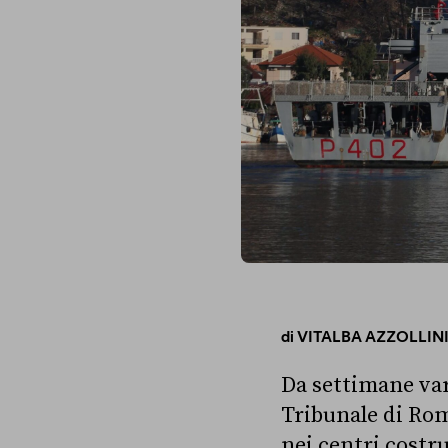
di
VITALBA AZZOLLIN
Da settimane var
Tribunale di Rom
nei centri costru