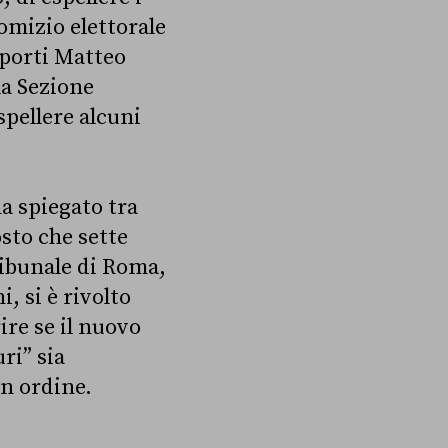
omizio elettorale
sporti Matteo
a Sezione
spellere alcuni
a spiegato tra
osto che sette
Tribunale di Roma,
i, si è rivolto
ire se il nuovo
ri” sia
n ordine.