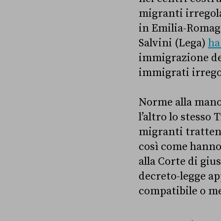
migranti irregol
in Emilia-Romagn
Salvini (Lega)
ha
immigrazione del
immigrati irregol
Norme alla mano,
l’altro lo stesso
migranti trattenu
così come hanno f
alla Corte di giu
decreto-legge ap
compatibile o m