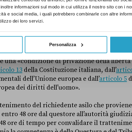
inoltre informazioni sul modo in cui utilizza il nostro sito con i 
icità e social media, i quali potrebbero combinarle con altre inform
guenze, secondo i giudici del Tribunale di Ro
lizzo dei loro servizi.
 richiedente asilo «in appositi spazi situati a
nsito», comprese le aree in territorio albanes
ccordo tra il governo italiano e albanese, infat
Personalizza
 alle zone di frontiera italiane. Il trattenim
, è una «condizione di privazione della libert
icolo 13
della Costituzione italiana, dall’
artic
mentali dell’Unione europea e dall’
articolo 5
d
pea dei diritti dell’uomo».
attenimento del richiedente asilo che provien
 entro 48 ore dal questore all’autorità giudizi
 48 ore di tempo per convalidare il trattenime
nia la competenza è della Questura e del Tri