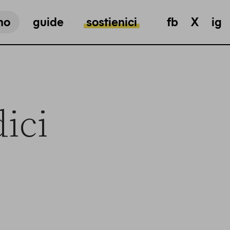
mo
guide
sostienici
fb
X
ig
dici