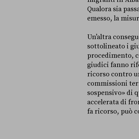
Qualora sia pass
emesso, la misura
Un’altra consegu
sottolineato i gi
procedimento, co
giudici fanno ri
ricorso contro u
commissioni terr
sospensivo» di q
accelerata di fro
fa ricorso, può 