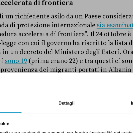
ccelerata di frontiera
i un richiedente asilo da un Paese considerat
nda di protezione internazionale
sia esamina
edura accelerata
di frontiera”. Il 24 ottobre è
legge con cui il governo ha riscritto la lista d
in un decreto del Ministero degli Esteri. Ora
ri
sono 19
(prima erano 22) e tra questi ci so
i provenienza dei migranti portati in Albania i
n è stato convalidato dai giudici.
il nome, la “procedura accelerata di frontier
Dettagli
lla procedura ordinaria, o
standard
,
con cui s
 in Italia. E data la sua natura, questa proced
 conseguenze per quanto riguarda i diritti f
ookie
nalizzare contenuti ed annunci, per fornire funzionalità dei socia