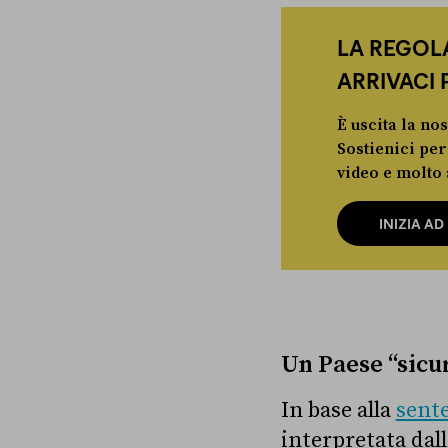
LA REGOLA
ARRIVACI 
È uscita la nos
Sostienici per
video e molto 
INIZIA A
Un Paese “sicur
In base alla
sent
interpretata dal