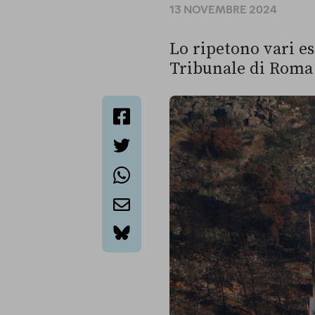
13 NOVEMBRE 2024
Lo ripetono vari e
Tribunale di Roma 
facebook
twitter
whatsapp
email
bluesky