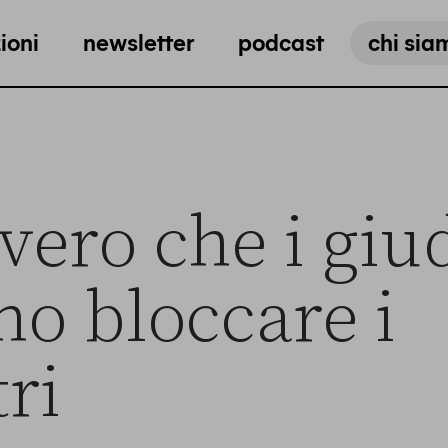
ioni
newsletter
podcast
chi sia
vero che i giu
no bloccare i
ri