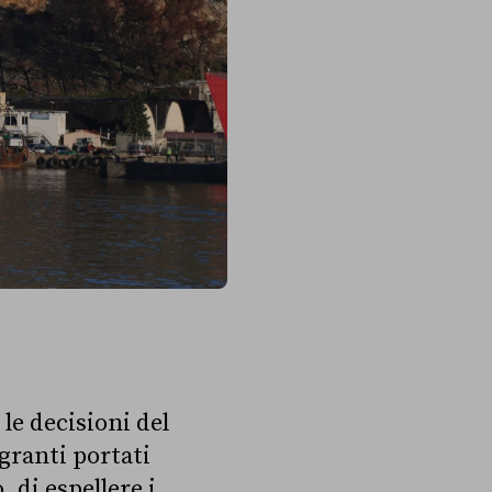
le decisioni del
granti portati
, di espellere i