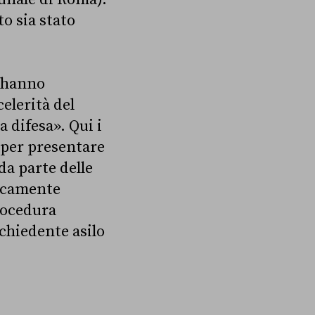
o sia stato
, hanno
celerità del
 difesa». Qui i
 per presentare
da parte delle
ticamente
procedura
ichiedente asilo