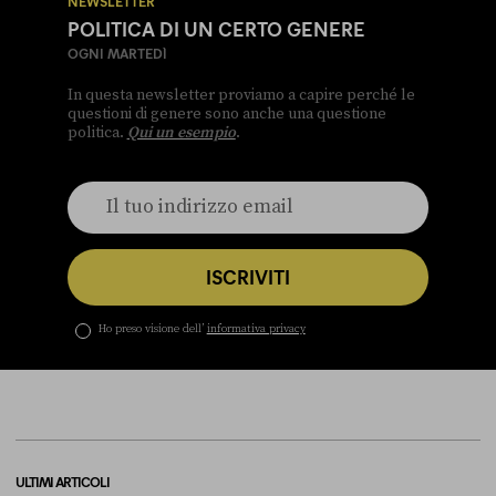
NEWSLETTER
POLITICA DI UN CERTO GENERE
OGNI MARTEDÌ
In questa newsletter proviamo a capire perché le
questioni di genere sono anche una questione
politica.
Qui un esempio
.
ISCRIVITI
Ho preso visione dell’
informativa privacy
ULTIMI ARTICOLI