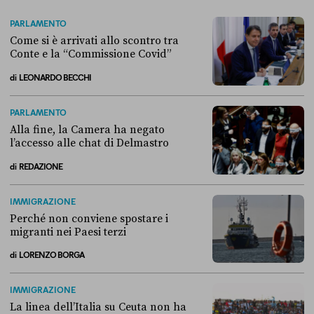
PARLAMENTO
Come si è arrivati allo scontro tra
Conte e la “Commissione Covid”
di
LEONARDO BECCHI
Come si è arrivati allo scontro tra Conte e la “Commissione Covid”
PARLAMENTO
Alla fine, la Camera ha negato
l’accesso alle chat di Delmastro
di
REDAZIONE
Alla fine, la Camera ha negato l’accesso alle chat di Delmastro
IMMIGRAZIONE
Perché non conviene spostare i
migranti nei Paesi terzi
di
LORENZO BORGA
Perché non conviene spostare i migranti nei Paesi terzi
IMMIGRAZIONE
La linea dell’Italia su Ceuta non ha