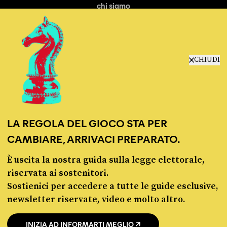
chi siamo
manifesto
redazione
progetti
lavora con noi
CHIUDI
contattaci
LA REGOLA DEL GIOCO STA PER
CAMBIARE, ARRIVACI PREPARATO.
È uscita la nostra guida sulla legge elettorale,
© Pagella Politica 2012 - 2026
riservata ai sostenitori.
Sostienici per accedere a tutte le guide esclusive,
Pagella Politica è una testata registrata presso il Tribunale di Milano, n. 55 del 8
newsletter riservate, video e molto altro.
marzo 2021. ISSN 2974-9387
INIZIA AD INFORMARTI MEGLIO
Privacy policy
Cookie policy