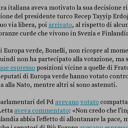
stra italiana aveva motivato la sua decisione 
izione del presidente turco Recep Tayyip Erdo
uo via libera, poi
arrivato
, al rispetto di alc
noranze curde che vivono in Svezia e Finlandi
di Europa verde, Bonelli, non ricopre al mom
uindi non ha partecipato alla votazione, ma s
ue espresso
posizioni vicine a quelle di Frat
eputati di Europa verde hanno votato contro 
a alla Nato, mentre altri si sono astenuti.
i parlamentari del Pd
avevano
votato
compatta
 Letta
aveva commentato
:
«
Non credo che l’in
nlandia abbia l’effetto di allontanare la pace,
che i senatori di Più Europa
avevano espress