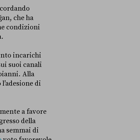
ricordando
ğan, che ha
une condizioni
a.
ento incarichi
ui suoi canali
oianni. Alla
l’adesione di
mente a favore
gresso della
 ma semmai di
o
voto favorevole