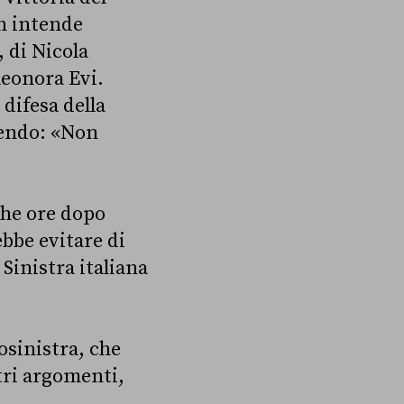
on intende
, di Nicola
leonora Evi.
difesa della
gendo: «Non
che ore dopo
bbe evitare di
 Sinistra italiana
osinistra, che
tri argomenti,