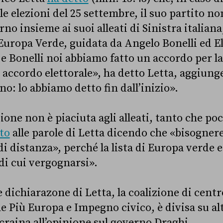
le elezioni del 25 settembre, il suo partito n
o insieme ai suoi alleati di Sinistra italiana
 Europa Verde, guidata da Angelo Bonelli ed E
e Bonelli noi abbiamo fatto un accordo per la 
 accordo elettorale», ha detto Letta, aggiun
o: lo abbiamo detto fin dall’inizio».
ione non è piaciuta agli alleati, tanto che po
to
alle parole di Letta dicendo che «
bisognere
di distanza
»,
perché la lista di Europa verde e
di cui vergognarsi
»
.
e dichiarazone di Letta, la coalizione di centr
Più Europa e Impegno civico, è divisa su al
Ucraina all’opinione sul governo Draghi.