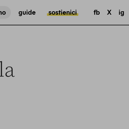
mo
guide
sostienici
fb
X
ig
la