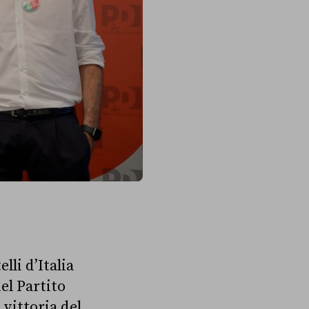
lli d’Italia
del Partito
 vittoria del