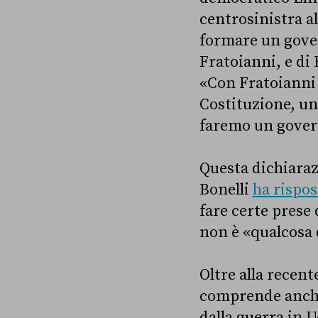
centrosinistra al
formare un govern
Fratoianni, e di
«Con Fratoianni 
Costituzione, un
faremo un govern
Questa dichiaraz
Bonelli
ha rispos
fare certe prese 
non è
«
qualcosa 
Oltre alla recent
comprende anche 
dalla guerra in 