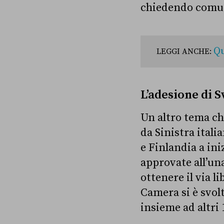
chiedendo comunq
Qu
LEGGI ANCHE:
L’adesione di S
Un altro tema ch
da Sinistra itali
e Finlandia a in
approvate all’una
ottenere il via li
Camera si è svolt
insieme ad altri