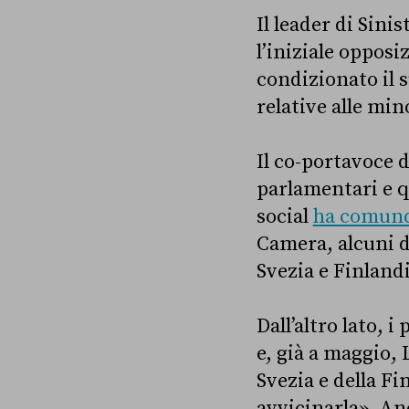
Il leader di Sini
l’iniziale oppos
condizionato il s
relative alle mi
Il co-portavoce 
parlamentari e q
social
ha comunq
Camera, alcuni d
Svezia e Finlandi
Dall’altro lato, 
e, già a maggio,
Svezia e della Fi
avvicinarla
»
. An