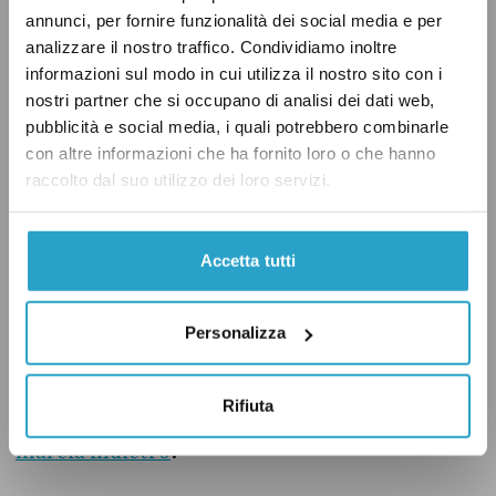
partito guidato da Giorgia Meloni. Da tempo
annunci, per fornire funzionalità dei social media e per
analizzare il nostro traffico. Condividiamo inoltre
Ferrari è uno dei maggiori oppositori del
informazioni sul modo in cui utilizza il nostro sito con i
rigassificatore a Piombino. Il 26 agosto, in
nostri partner che si occupano di analisi dei dati web,
un’intervista con
La Repubblica
, Ferrari
ha
pubblicità e social media, i quali potrebbero combinarle
dichiarato
che ha ricevuto «rassicurazioni» dai
con altre informazioni che ha fornito loro o che hanno
raccolto dal suo utilizzo dei loro servizi.
vertici del suo partito, secondo cui Fratelli
d’Italia è in generale a favore dei rigassificatori
ma ritiene la scelta di Piombino
Accetta tutti
«assolutamente sbagliata». Il giorno prima,
ospite a
L’aria che tira
su La7, il senatore di
Personalizza
Fratelli d’Italia Ignazio La Russa
aveva invece
dichiarato
il «sì» del suo partito al
Rifiuta
rigassificatore, per poi
fare una parziale
marcia indietro
.