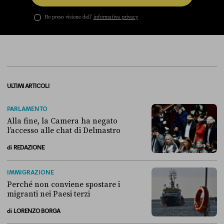
Ho preso visione dell’
informativa privacy
ULTIMI ARTICOLI
PARLAMENTO
Alla fine, la Camera ha negato
l’accesso alle chat di Delmastro
di
REDAZIONE
Alla fine, la Camera ha negato l’accesso alle chat di Delmastro
IMMIGRAZIONE
Perché non conviene spostare i
migranti nei Paesi terzi
di
LORENZO BORGA