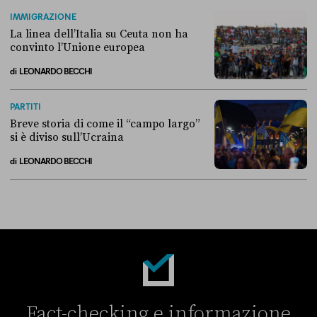
Perché non conviene spostare i migranti nei Paesi terzi
IMMIGRAZIONE
La linea dell’Italia su Ceuta non ha
convinto l’Unione europea
di
LEONARDO BECCHI
La linea dell’Italia su Ceuta non ha convinto l’Unione europea
PARTITI
Breve storia di come il “campo largo”
si è diviso sull’Ucraina
di
LEONARDO BECCHI
Breve storia di come il “campo largo” si è diviso sull’Ucraina
Fact-checking e informazione