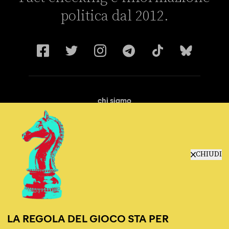
politica dal 2012.
chi siamo
manifesto
redazione
progetti
lavora con noi
CHIUDI
contattaci
LA REGOLA DEL GIOCO STA PER