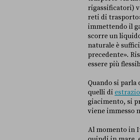
rigassificatori)
reti di trasporto
immettendo il ga
scorre un liquid
naturale è suffic
precedente». Risp
essere più flessib
Quando si parla d
quelli di
estrazio
giacimento, si pr
viene immesso ne
Al momento in Ita
quindi in mare, 