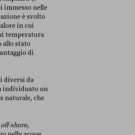
oi immesso nelle
cazione è svolto
alore in cui
cui temperatura
 allo stato
vantaggio di
i diversi da
ta individuato un
as naturale, che
e
off-shore
,
no nelle acque