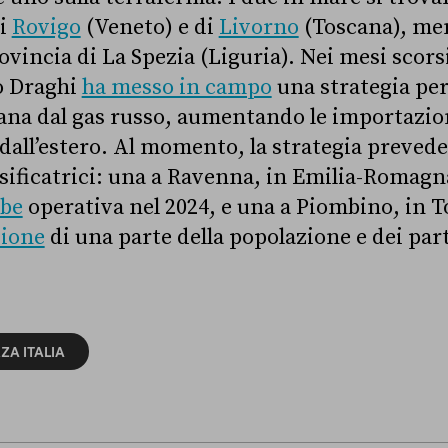
di
Rovigo
(Veneto) e di
Livorno
(Toscana), men
ovincia di La Spezia (Liguria). Nei mesi scors
o Draghi
ha messo in campo
una strategia per
ana dal gas russo, aumentando le importazion
dall’estero. Al momento, la strategia prevede 
sificatrici: una a Ravenna, in Emilia-Romagn
bbe
operativa nel 2024, e una a Piombino, in T
zione
di una parte della popolazione e dei parti
ZA ITALIA