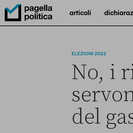
articoli
dichiaraz
Pagella Politica Logo
ELEZIONI 2022
No, i 
servon
del ga