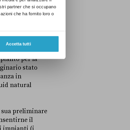
nostri partner che si occupano
azioni che ha fornito loro o
iano Capone su
candidata di Forza
 sembra avere
Accetta tutti
pianto per la
iginario stato
tanza in
quid natural
a sua preliminare
nsentirne il
 impianti (i