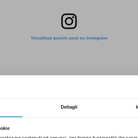
Visualizza questo post su Instagram
Dettagli
Un post condiviso da Licia Ronzulli (@liciaronzulli)
ookie
. Il post pubblicato da Licia Ronzulli sul suo profilo Instagram - Fonte: 
nalizzare contenuti ed annunci, per fornire funzionalità dei socia