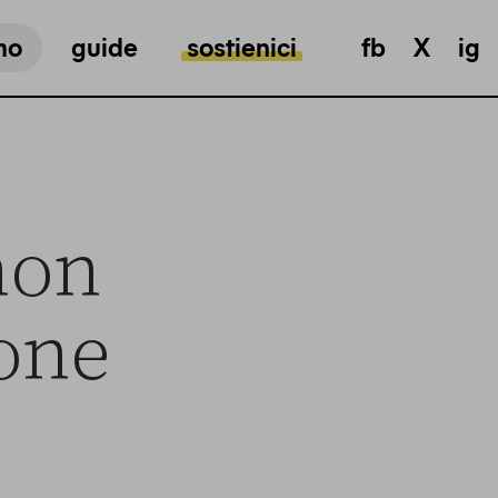
mo
guide
sostienici
fb
X
ig
 non
ione