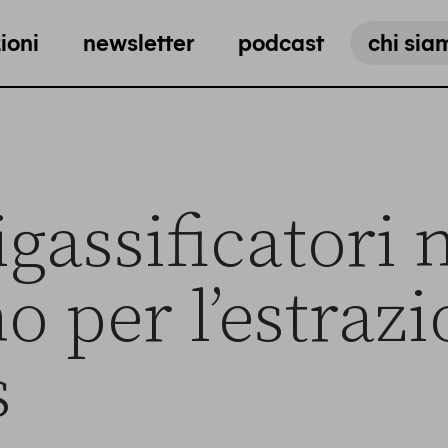
ioni
newsletter
podcast
chi sia
rigassificatori
o per l’estraz
s