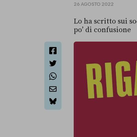
26 AGOSTO 2022
Lo ha scritto sui s
po’ di confusione
facebook
twitter
whatsapp
email
bluesky