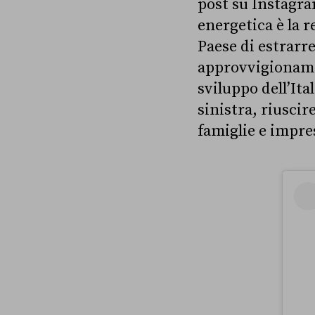
post su Instagram
energetica è la r
Paese di estrarr
approvvigionament
sviluppo dell’Ital
sinistra, riuscir
famiglie e impre