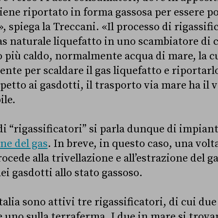
 viene riportato in forma gassosa per essere p
», spiega la Treccani. «Il processo di rigassifi
s naturale liquefatto in uno scambiatore di c
o più caldo, normalmente acqua di mare, la 
iente per scaldare il gas liquefatto e riportarlo
etto ai gasdotti, il trasporto via mare ha il 
ile.
i “rigassificatori” si parla dunque di impiant
ne del gas
. In breve, in questo caso, una vol
ocede alla trivellazione e all’estrazione del g
i gasdotti allo stato gassoso.
lia sono attivi tre rigassificatori, di cui du
e uno sulla terraferma. I due in mare si trova