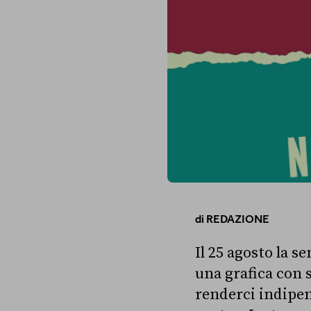
di
REDAZIONE
Il 25 agosto la s
una grafica con s
renderci indipen