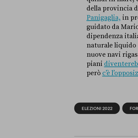
della provincia 
Panigaglia,
in pr
guidato da Mari
dipendenza itali
naturale liquido 
nuove navi rigas
piani
diventere
però
c’è l’opposi
ELEZIONI 2022
FOR