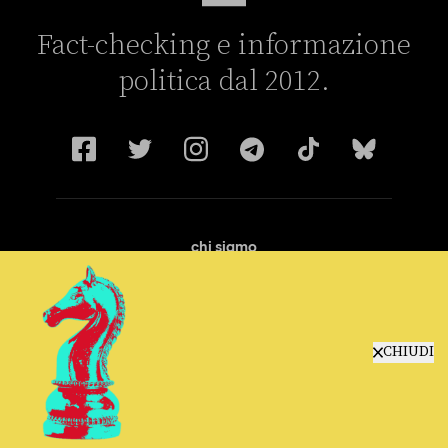
Fact-checking e informazione
politica dal 2012.
chi siamo
manifesto
redazione
progetti
lavora con noi
CHIUDI
contattaci