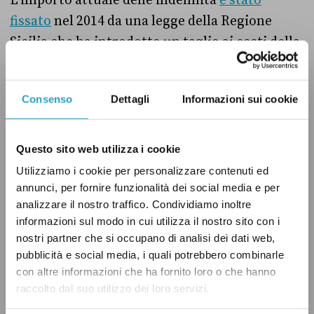
L’importo attuale delle indennità
è stato
fissato
nel 2014 da una legge della Regione
Sicilia che ha introdotto un taglio ai costi della
politica locale. Dal 1965, infatti, l’indennità dei
parlamentari dell’Assemblea regionale
Consenso
Dettagli
Informazioni sui cookie
siciliana
era agganciata
a quella dei magistrati
con funzioni di presidente di Sezione della
Corte di cassazione, come
previsto
per quella
Questo sito web utilizza i cookie
dei deputati e dei senatori. Negli ultimi anni,
Utilizziamo i cookie per personalizzare contenuti ed
sia la Camera sia il Senato
hanno comunque
annunci, per fornire funzionalità dei social media e per
analizzare il nostro traffico. Condividiamo inoltre
previsto
con provvedimenti interni una
informazioni sul modo in cui utilizza il nostro sito con i
riduzione dell’indennità dei propri membri.
nostri partner che si occupano di analisi dei dati web,
pubblicità e social media, i quali potrebbero combinarle
Lo stipendio dei magistrati è fissato per legge e
con altre informazioni che ha fornito loro o che hanno
raccolto dal suo utilizzo dei loro servizi.
prevede adeguamenti triennali, l’ultimo dei