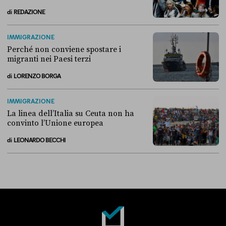
di
REDAZIONE
Alla fine, la Camera ha negato l’accesso alle chat di Delmastro
IMMIGRAZIONE
Perché non conviene spostare i
migranti nei Paesi terzi
di
LORENZO BORGA
Perché non conviene spostare i migranti nei Paesi terzi
IMMIGRAZIONE
La linea dell’Italia su Ceuta non ha
convinto l’Unione europea
di
LEONARDO BECCHI
La linea dell’Italia su Ceuta non ha convinto l’Unione europea