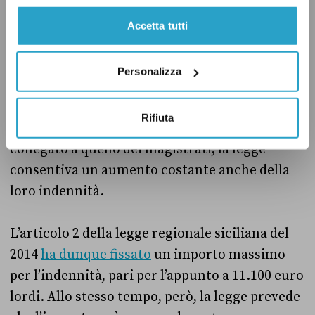
quali
risale
al 2021, quando attraverso un
decreto del presidente del Consiglio dei
Accetta tutti
ministri il governo, guidato da Mario Draghi,
ha aumentato le indennità del personale di
Personalizza
magistratura del 4,85 per cento. Dal momento
che lo stipendio dei parlamentari
Rifiuta
dell’Assemblea regionale siciliana era di fatto
collegato a quello dei magistrati, la legge
consentiva un aumento costante anche della
loro indennità.
L’articolo 2 della legge regionale siciliana del
2014
ha dunque fissato
un importo massimo
per l’indennità, pari per l’appunto a 11.100 euro
lordi. Allo stesso tempo, però, la legge prevede