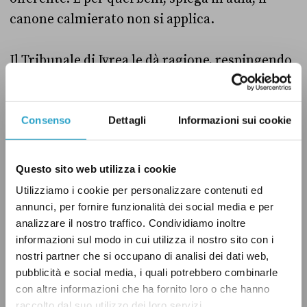
canone calmierato non si applica.
Il Tribunale di Ivrea le dà ragione, respingendo
integralmente l’opposizione del gigante della
telefonia. La sentenza chiarisce che la norma
invocata dalla società non può derogare a un
Consenso
Dettagli
Informazioni sui cookie
contratto privatistico, specie quando si tratta
di beni che servono all’ente per generare
Questo sito web utilizza i cookie
reddito e mantenere gli equilibri di bilancio.
Utilizziamo i cookie per personalizzare contenuti ed
annunci, per fornire funzionalità dei social media e per
Non basta: per ottenere i canoni degli anni
analizzare il nostro traffico. Condividiamo inoltre
informazioni sul modo in cui utilizza il nostro sito con i
precedenti, il comune, con il supporto dei
nostri partner che si occupano di analisi dei dati web,
legali, mette in piedi anche una procedura di
pubblicità e social media, i quali potrebbero combinarle
«sfratto per morosità» nei confronti
con altre informazioni che ha fornito loro o che hanno
raccolto dal suo utilizzo dei loro servizi.