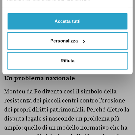
dell’azienda. Per non rischiare di dover
smontare tutto INWIT paga conto e arretrati
per circa 20 mila euro e mantiene l’antenna in
Accetta tutti
funzione.
Personalizza
Rifiuta
Un problema nazionale
Monteu da Po diventa così il simbolo della
resistenza dei piccoli centri contro l’erosione
dei propri diritti patrimoniali. Perché dietro la
disputa legale si nasconde un problema più
ampio: quello di un modello normativo che ha