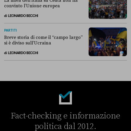
La linea dell’Italia su Ceuta non ha
convinto l’Unione europea
di
LEONARDO BECCHI
La linea dell’Italia su Ceuta non ha convinto l’Unione europea
PARTITI
Breve storia di come il “campo largo”
si è diviso sull’Ucraina
di
LEONARDO BECCHI
Breve storia di come il “campo largo” si è diviso sull’Ucraina
Fact-checking e informazione
politica dal 2012.