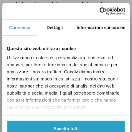
presieduta da Daniele Pesco, del Movimento 5
stelle – è arrivato troppo tardi, e quindi le
commissioni Esteri e Difesa non hanno avuto il
Consenso
Dettagli
Informazioni sui cookie
tempo necessario per concludere l’esame e
«votare il mandato al relatore a riferire in
aula».
Questo sito web utilizza i cookie
Utilizziamo i cookie per personalizzare contenuti ed
annunci, per fornire funzionalità dei social media e per
Come previsto dal regolamento, in assenza di
analizzare il nostro traffico. Condividiamo inoltre
un relatore il Senato ha dovuto discutere la
informazioni sul modo in cui utilizza il nostro sito con i
versione del decreto “Ucraina”
approvata
alla
nostri partner che si occupano di analisi dei dati web,
Camera, mentre sono decaduti tutti gli
pubblicità e social media, i quali potrebbero combinarle
con altre informazioni che ha fornito loro o che hanno
emendamenti e gli ordini del giorno presentati
raccolto dal suo utilizzo dei loro servizi.
in seguito, compreso quello di Fratelli d’Italia
sull’aumento delle spese militari. Alla fine della
seduta
è stato deciso
di porre la questione di
Accetta tutti