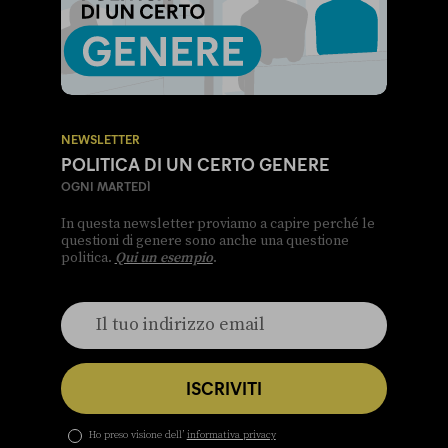
NEWSLETTER
POLITICA DI UN CERTO GENERE
OGNI MARTEDÌ
In questa newsletter proviamo a capire perché le
questioni di genere sono anche una questione
politica.
Qui un esempio
.
ISCRIVITI
Ho preso visione dell’
informativa privacy