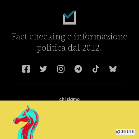
Fact-checking e informazione
politica dal 2012.
chi siamo
manifesto
redazione
progetti
lavora con noi
CHIUDI
contattaci