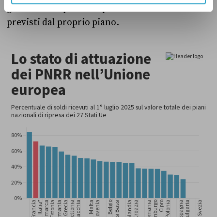
già ricevuto quasi l’85 per cento dei fondi
previsti dal proprio piano.