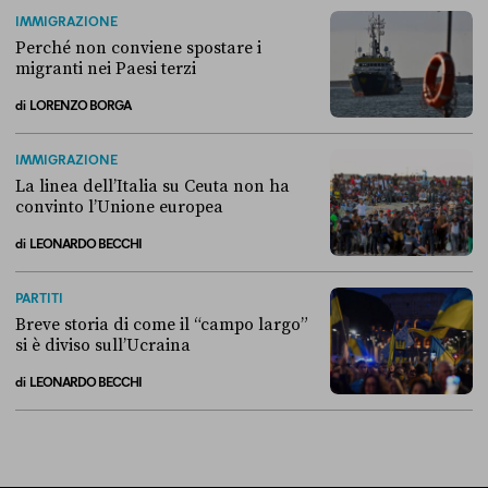
Alla fine, la Camera ha negato l’accesso alle chat di Delmastro
IMMIGRAZIONE
Perché non conviene spostare i
migranti nei Paesi terzi
di
LORENZO BORGA
Perché non conviene spostare i migranti nei Paesi terzi
IMMIGRAZIONE
La linea dell’Italia su Ceuta non ha
convinto l’Unione europea
di
LEONARDO BECCHI
La linea dell’Italia su Ceuta non ha convinto l’Unione europea
PARTITI
Breve storia di come il “campo largo”
si è diviso sull’Ucraina
di
LEONARDO BECCHI
Breve storia di come il “campo largo” si è diviso sull’Ucraina