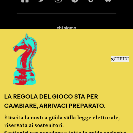
chi siamo
manifesto
redazione
progetti
lavora con noi
CHIUDI
contattaci
LA REGOLA DEL GIOCO STA PER
CAMBIARE, ARRIVACI PREPARATO.
È uscita la nostra guida sulla legge elettorale,
© Pagella Politica 2012 - 2026
riservata ai sostenitori.