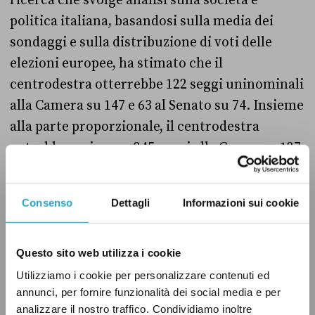
ricerca che svolge analisi sulla società e
politica italiana, basandosi sulla media dei
sondaggi e sulla distribuzione di voti delle
elezioni europee, ha stimato che il
centrodestra otterrebbe 122 seggi uninominali
alla Camera su 147 e 63 al Senato su 74. Insieme
alla parte proporzionale, il centrodestra
potrebbe arrivare a 245 seggi alla Camera e 127
al Senato, senza ottenere i due terzi nelle due
camere.
Consenso
Dettagli
Informazioni sui cookie
Questo sito web utilizza i cookie
Utilizziamo i cookie per personalizzare contenuti ed
annunci, per fornire funzionalità dei social media e per
analizzare il nostro traffico. Condividiamo inoltre