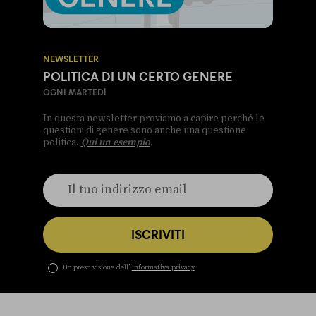
NEWSLETTER
POLITICA DI UN CERTO GENERE
OGNI MARTEDÌ
In questa newsletter proviamo a capire perché le
questioni di genere sono anche una questione
politica.
Qui un esempio
.
ISCRIVITI
Ho preso visione dell’
informativa privacy