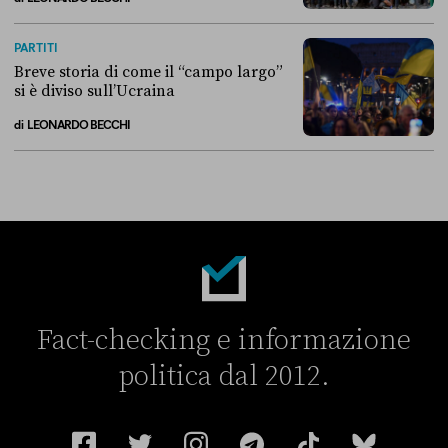
La linea dell’Italia su Ceuta non ha convinto l’Unione europea
PARTITI
Breve storia di come il “campo largo”
si è diviso sull’Ucraina
di
LEONARDO BECCHI
Breve storia di come il “campo largo” si è diviso sull’Ucraina
Fact-checking e informazione
politica dal 2012.