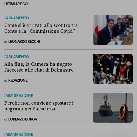
ULTIMI ARTICOLI
PARLAMENTO
Come si è arrivati allo scontro tra
Conte e la “Commissione Covid”
di
LEONARDO BECCHI
Come si è arrivati allo scontro tra Conte e la “Commissione Covid”
PARLAMENTO
Alla fine, la Camera ha negato
l’accesso alle chat di Delmastro
di
REDAZIONE
Alla fine, la Camera ha negato l’accesso alle chat di Delmastro
IMMIGRAZIONE
Perché non conviene spostare i
migranti nei Paesi terzi
di
LORENZO BORGA
Perché non conviene spostare i migranti nei Paesi terzi
IMMIGRAZIONE