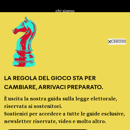
chi siamo
manifesto
redazione
progetti
lavora con noi
CHIUDI
contattaci
LA REGOLA DEL GIOCO STA PER
CAMBIARE, ARRIVACI PREPARATO.
È uscita la nostra guida sulla legge elettorale,
© Pagella Politica 2012 - 2026
riservata ai sostenitori.
Sostienici per accedere a tutte le guide esclusive,
Pagella Politica è una testata registrata presso il Tribunale di Milano, n. 55 del 8
newsletter riservate, video e molto altro.
marzo 2021. ISSN 2974-9387