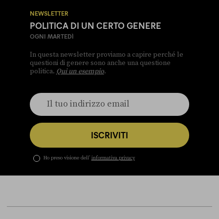
NEWSLETTER
POLITICA DI UN CERTO GENERE
OGNI MARTEDÌ
In questa newsletter proviamo a capire perché le
questioni di genere sono anche una questione
politica.
Qui un esempio
.
ISCRIVITI
Ho preso visione dell’
informativa privacy