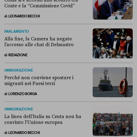
Come si è arrivati allo scontro tra
Conte e la “Commissione Covid”
di
LEONARDO BECCHI
Come si è arrivati allo scontro tra Conte e la “Commissione Covid”
PARLAMENTO
Alla fine, la Camera ha negato
l’accesso alle chat di Delmastro
di
REDAZIONE
Alla fine, la Camera ha negato l’accesso alle chat di Delmastro
IMMIGRAZIONE
Perché non conviene spostare i
migranti nei Paesi terzi
di
LORENZO BORGA
Perché non conviene spostare i migranti nei Paesi terzi
IMMIGRAZIONE
La linea dell’Italia su Ceuta non ha
convinto l’Unione europea
di
LEONARDO BECCHI