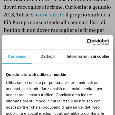
dovrà raccogliere le firme. Curiosità: a gennaio
2018, Tabacci
aveva offerto
il proprio simbolo a
Più Europa consentendo alla neonata lista di
Bonino di non dover raccogliere le firme per
presentarsi alle elezioni politiche che si
sarebbero poi tenute a marzo.
Consenso
Dettagli
Informazioni sui cookie
Al di là dei tecnicismi, il 1° agosto Di Maio
ha
detto
(min. 1:27:20) che il suo partito si
Questo sito web utilizza i cookie
collocherà nel «fronte riformista», ossia quello
Utilizziamo i cookie per personalizzare contenuti ed
del centrosinistra guidato dal Pd, che dovrà
annunci, per fornire funzionalità dei social media e per
presentarsi «unito» alle elezioni politiche del
analizzare il nostro traffico. Condividiamo inoltre
25 settembre. In queste ultime settimane, Di
informazioni sul modo in cui utilizza il nostro sito con i
Maio ha incontrato non a caso diversi
nostri partner che si occupano di analisi dei dati web,
pubblicità e social media, i quali potrebbero combinarle
amministratori locali ed esponenti del