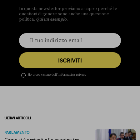
In questa newsletter proviamo a capire perché le
questioni di genere sono anche una questione
politica.
Qui un esempio
.
ISCRIVITI
Ho preso visione dell’
informativa privacy
ULTIMI ARTICOLI
PARLAMENTO