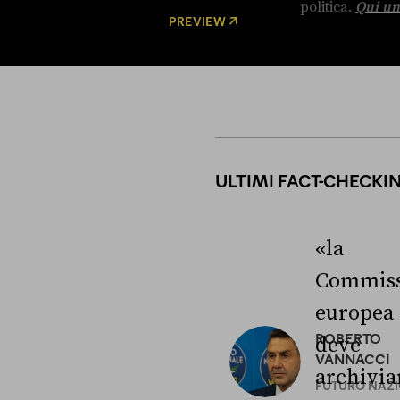
politica.
Qui un
PREVIEW
ULTIMI FACT-CHECKI
«la
Commiss
europea
ROBERTO
deve
VANNACCI
archivia
FUTURO NAZ