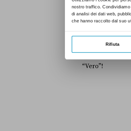
di rifiuti
pubblic
nostro traffico. Condividiamo 
Sistri sono dive
di analisi dei dati web, pubbl
che hanno raccolto dal suo uti
pericolosi, e spec
Rifiuta
Il ministro ha, q
viene richiesta 
“Vero”!