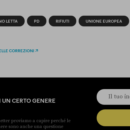
O LETTA
PD
RIFIUTI
UNIONE EUROPEA
ELLE CORREZIONI
DI UN CERTO GENERE
etter proviamo a capire perché le
enere sono anche una questione