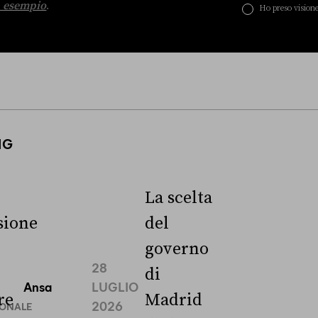
 esempio
.
Ho preso visione
NG
La scelta
ione
del
governo
28
di
Ansa
LUGLIO
re
Madrid
2026
IONALE