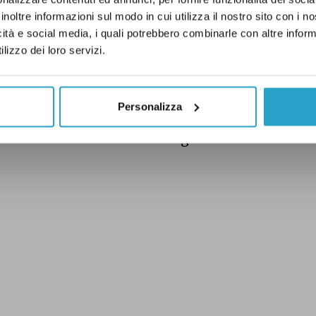
ata sul sito ufficiale, dove si legge che g
inoltre informazioni sul modo in cui utilizza il nostro sito con i 
rsificati per le varie classi di rifiuti urb
icità e social media, i quali potrebbero combinarle con altre inform
lizzo dei loro servizi.
iali pericolosi.
Personalizza
uindi, ragione nell’affermare che la categoria
la tracciabilità è stata gonfiata dalla no