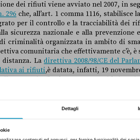
ione dei rifiuti viene avviato nel 2007, in se
n. 296
che, all’art. 1 comma 1116, stabilisce l
ato per il controllo e la tracciabilità dei ri
lla sicurezza nazionale e alla prevenzione 
i criminalità organizzata in ambito di sma
irettiva comunitaria che effettivamente c’è, 
i distanza. La
direttiva 2008/98/CE del Parl
ativa ai rifiuti
,è datata, infatti, 19 novemb
’affermare che l’Unione Europea chiedeva la 
colosi; all’articolo 17, per l’appunto intitol
i”, si legge che “gli Stati membri adottano le 
acciabilità dalla produzione alla de­stinaz
Dettagli
iuti pericolosi”. Tale direttiva è stata recep
2010
. Particolarmente utile per navigare 
ookie
a essere la
Nota Normativa sul Sistri e le dif
nalizzare contenuti ed annunci, per fornire funzionalità dei socia