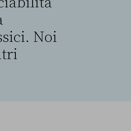
iabilità
a
ssici. Noi
tri