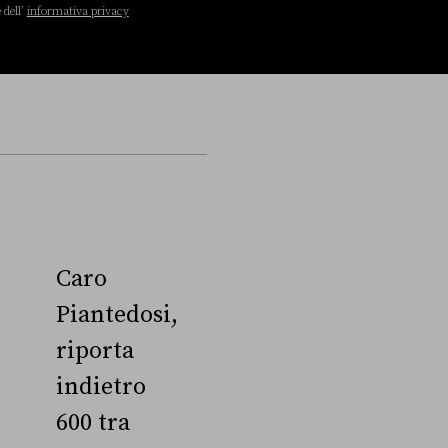
 dell’
informativa privacy
Caro
Piantedosi,
riporta
indietro
600 tra