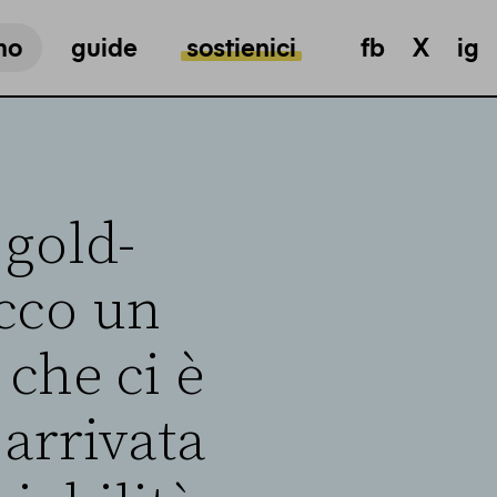
mo
guide
sostienici
fb
X
ig
 gold-
ecco un
che ci è
 arrivata