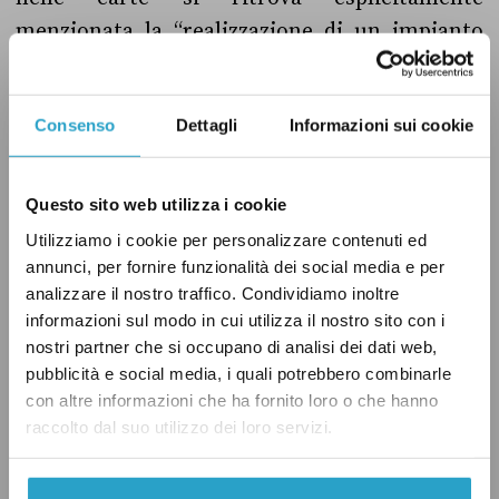
menzionata la “realizzazione di un impianto
sportivo invernale”. In attesa di scoprire come
attrezzarsi per un fine settimana ad Ostia,
Consenso
Dettagli
Informazioni sui cookie
Alemanno si becca un “Nì”.
Questo sito web utilizza i cookie
Utilizziamo i cookie per personalizzare contenuti ed
ISTITUZIONI
LAZIO
NÌ
PDL
annunci, per fornire funzionalità dei social media e per
analizzare il nostro traffico. Condividiamo inoltre
informazioni sul modo in cui utilizza il nostro sito con i
nostri partner che si occupano di analisi dei dati web,
pubblicità e social media, i quali potrebbero combinarle
CONDIVIDI
con altre informazioni che ha fornito loro o che hanno
twitter
email
bluesky
facebook
whatsapp
raccolto dal suo utilizzo dei loro servizi.
LEGGI LA NOSTRA POLITICA DELLE CORREZIONI