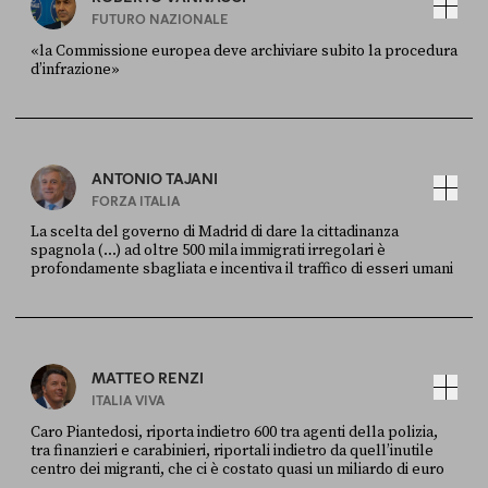
FUTURO NAZIONALE
«la Commissione europea deve archiviare subito la procedura
d’infrazione»
FONTE
DATA
Ansa
28 LUGLIO 2026
ANTONIO TAJANI
FORZA ITALIA
La scelta del governo di Madrid di dare la cittadinanza
spagnola (...) ad oltre 500 mila immigrati irregolari è
profondamente sbagliata e incentiva il traffico di esseri umani
FONTE
DATA
X
30 LUGLIO
MATTEO RENZI
ITALIA VIVA
Caro Piantedosi, riporta indietro 600 tra agenti della polizia,
tra finanzieri e carabinieri, riportali indietro da quell’inutile
centro dei migranti, che ci è costato quasi un miliardo di euro
FONTE
DATA