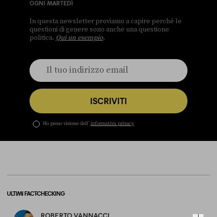
OGNI MARTEDÌ
In questa newsletter proviamo a capire perché le
questioni di genere sono anche una questione
politica.
Qui un esempio
.
ISCRIVITI
Ho preso visione dell’
informativa privacy
ULTIMI FACT-CHECKING
ROBERTO VANNACCI