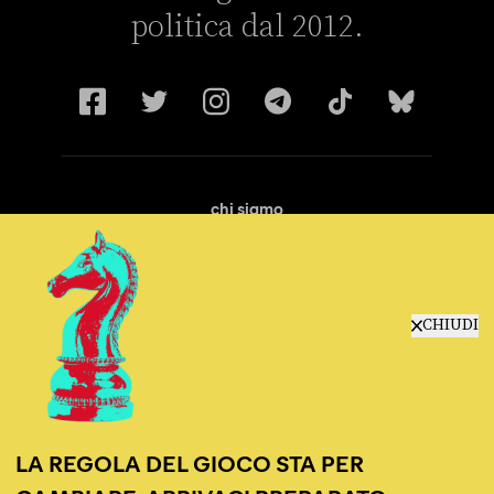
politica dal 2012.
chi siamo
manifesto
redazione
progetti
lavora con noi
CHIUDI
contattaci
LA REGOLA DEL GIOCO STA PER