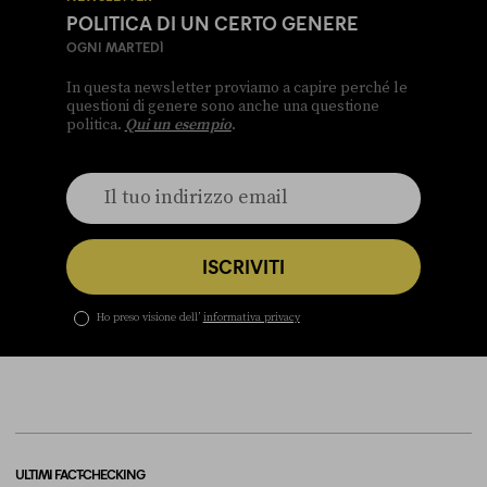
POLITICA DI UN CERTO GENERE
OGNI MARTEDÌ
In questa newsletter proviamo a capire perché le
questioni di genere sono anche una questione
politica.
Qui un esempio
.
ISCRIVITI
Ho preso visione dell’
informativa privacy
ULTIMI FACT-CHECKING