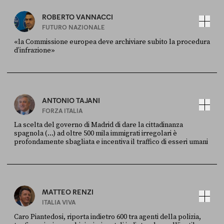
ROBERTO VANNACCI
FUTURO NAZIONALE
«la Commissione europea deve archiviare subito la procedura
d’infrazione»
FONTE
DATA
Ansa
28 LUGLIO 2026
ANTONIO TAJANI
FORZA ITALIA
La scelta del governo di Madrid di dare la cittadinanza
spagnola (...) ad oltre 500 mila immigrati irregolari è
profondamente sbagliata e incentiva il traffico di esseri umani
FONTE
DATA
X
30 LUGLIO
MATTEO RENZI
ITALIA VIVA
Caro Piantedosi, riporta indietro 600 tra agenti della polizia,