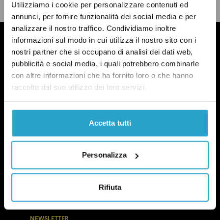
LEGGI LA NOSTRA POLITICA DELLE CORREZIONI
Utilizziamo i cookie per personalizzare contenuti ed
annunci, per fornire funzionalità dei social media e per
analizzare il nostro traffico. Condividiamo inoltre
informazioni sul modo in cui utilizza il nostro sito con i
nostri partner che si occupano di analisi dei dati web,
pubblicità e social media, i quali potrebbero combinarle
con altre informazioni che ha fornito loro o che hanno
raccolto dal suo utilizzo dei loro servizi.
Accetta tutti
Personalizza
Rifiuta
NEWSLETTER