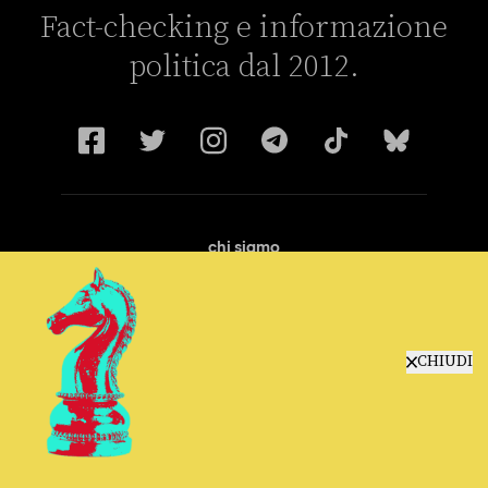
Fact-checking e informazione
politica dal 2012.
chi siamo
manifesto
redazione
progetti
lavora con noi
CHIUDI
contattaci