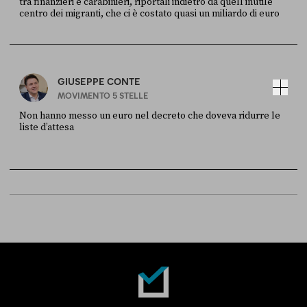
tra finanzieri e carabinieri, riportali indietro da quell’inutile
centro dei migranti, che ci è costato quasi un miliardo di euro
FONTE
DATA
Sky Live In
6 LUGLIO
GIUSEPPE CONTE
MOVIMENTO 5 STELLE
Non hanno messo un euro nel decreto che doveva ridurre le
liste d’attesa
FONTE
DATA
Sky Live In
6 LUGLIO